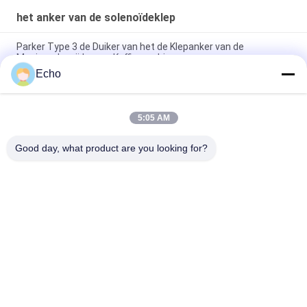
het anker van de solenoïdeklep
Parker Type 3 de Duiker van het de Klepanker van de
Maniersolenoïde voor Koffiemachine
Echo
Henny Penny Solenoid Valve Armature 18721 18724 17120
17121 29515 29547
5:05 AM
2 van het de Klepanker van de maniersolenoïde de Buis 2V025-
06 2V025-08 2P025-06 2P025-08
Good day, what product are you looking for?
populaire categorieën
Alle
Pneumatische 
Pneumatische 
Cilinderklep
Impulsklep
Pneumatische 
De Rol Van De 
Magneetventiel
Solenoïdeklep
Het Anker Van De 
Impuls Straalklep