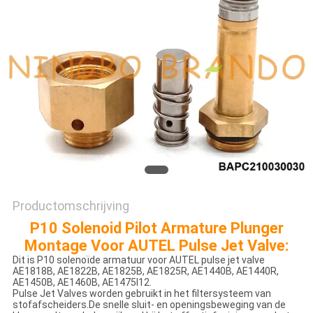
PRIVACYBELEID
Productomschrijving
P10 Solenoid Pilot Armature Plunger
Montage Voor AUTEL Pulse Jet Valve:
Dit is P10 solenoïde armatuur voor AUTEL pulse jet valve
AE1818B, AE1822B, AE1825B, AE1825R, AE1440B, AE1440R,
AE1450B, AE1460B, AE1475I12.
Pulse Jet Valves worden gebruikt in het filtersysteem van
stofafscheiders.De snelle sluit- en openingsbeweging van de