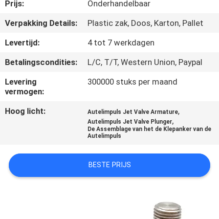
NEEM
Prijs:
Onderhandelbaar
CONTACT
Verpakking Details:
Plastic zak, Doos, Karton, Pallet
MET
Levertijd:
4 tot 7 werkdagen
ONS
Betalingscondities:
L/C, T/T, Western Union, Paypal
OP
Levering
300000 stuks per maand
vermogen:
VRAAG
Hoog licht:
,
Autelimpuls Jet Valve Armature
EEN
,
Autelimpuls Jet Valve Plunger
De Assemblage van het de Klepanker van de
OFFERTE
Autelimpuls
COMPANY
BESTE PRIJS
NEWS
SITEMAP