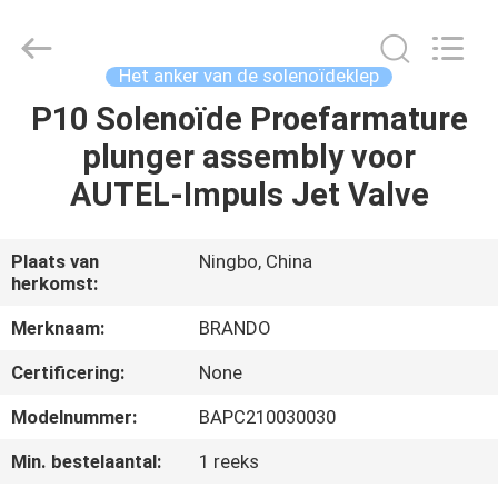
Brando
Hardware
Co.,
Ltd.
All
Het anker van de solenoïdeklep
Rights
Reserved.
P10 Solenoïde Proefarmature
HUIS
plunger assembly voor
PRODUCTEN
AUTEL-Impuls Jet Valve
OVER
Plaats van
Ningbo, China
herkomst:
ONS
Merknaam:
BRANDO
FABRIEKSTOCHT
Certificering:
None
Modelnummer:
BAPC210030030
KWALITEITSCONTROLE
Min. bestelaantal:
1 reeks