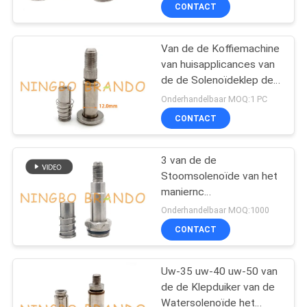
NEEM
CONTACT
CONTACT
Van de de Koffiemachine
MET
van huisapplicances van
ONS
de de Solenoïdeklep de
OP
Assemblage van de de
Onderhandelbaar MOQ:1 PC
Duikersbuis
CONTACT
VRAAG
3 van de de
EEN
Stoomsolenoïde van het
OFFERTE
maniernc
Koffiezetapparaat van de
Onderhandelbaar MOQ:1000
de Klepduiker de
COMPANY
CONTACT
Buisassemblage
NEWS
Uw-35 uw-40 uw-50 van
de de Klepduiker van de
SITEMAP
Watersolenoïde het