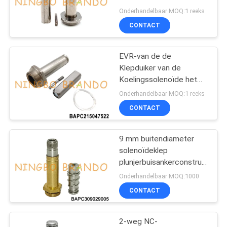
Ankerbuis
Onderhandelbaar MOQ:1 reeks
PRIVACYBELEID
CONTACT
EVR-van de de
Klepduiker van de
Koelingssolenoïde het
Type van de
Onderhandelbaar MOQ:1 reeks
Assemblagedanfoss
CONTACT
9 mm buitendiameter
solenoïdeklep
plunjerbuisankerconstructie
3-weg NC S9
Onderhandelbaar MOQ:1000
CONTACT
2-weg NC-