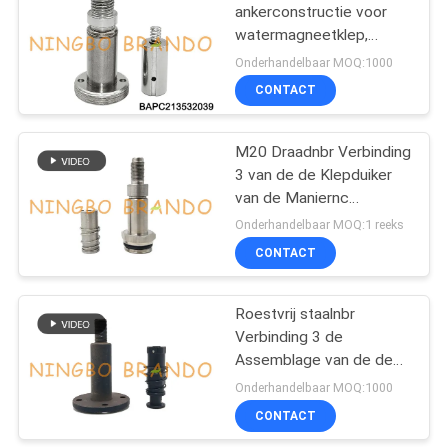
ankerconstructie voor
watermagneetklep,
plunjerbuis en kern 13
Onderhandelbaar MOQ:1000
mm buitendiameter
CONTACT
M20 Draadnbr Verbinding
3 van de de Klepduiker
van de Maniernc
Solenoïde de
Onderhandelbaar MOQ:1 reeks
Buisassemblage
CONTACT
Roestvrij staalnbr
Verbinding 3 de
Assemblage van de de
Klepduiker van de
Onderhandelbaar MOQ:1000
Maniernc Solenoïde
CONTACT