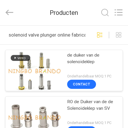
Brando
Hardware
Co.,
Producten
Ltd.
All
Rights
Reserved.
HUIS
solenoid valve plunger online fabricage
PRODUCTEN
de duiker van de
solenoïdeklep
OVER
ONS
Onderhandelbaar MOQ:1 PC
CONTACT
FABRIEKSTOCHT
RO de Duiker van de de
Solenoïdeklep van SV
KWALITEITSCONTROLE
Onderhandelbaar MOQ:1 PC