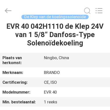
Brando
Hardware
Co.,
Ltd.
All
De Klep van de koelingssolenoïde
Rights
Reserved.
EVR 40 042H1110 de Klep 24V
HUIS
van 1 5/8“ Danfoss-Type
PRODUCTEN
Solenoïdekoeling
OVER
Plaats van
Ningbo, China
herkomst:
ONS
Merknaam:
BRANDO
FABRIEKSTOCHT
Certificering:
CE, ISO
Modelnummer:
EVR 40
KWALITEITSCONTROLE
Min. bestelaantal:
1 reeks