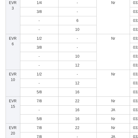
EVR
1/4
-
Nr
03
3
3/8
-
03
-
6
03
-
10
03
EVR
1/2
-
Nr
03
6
3/8
-
03
-
10
03
-
12
03
EVR
1/2
-
Nr
03
10
-
12
03
5/8
16
03
EVR
7/8
22
Nr
03
15
-
16
JA
03
5/8
16
Nr
03
EVR
7/8
22
Nr
03
20
7/8
-
JA
03