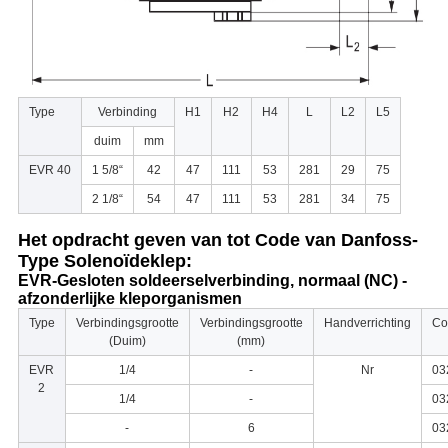
Type
Verbinding
H1
H2
H4
L
L2
L5
duim
mm
EVR 40
1 5/8“
42
47
111
53
281
29
75
2 1/8“
54
47
111
53
281
34
75
Het opdracht geven van tot Code van Danfoss-
Type Solenoïdeklep:
EVR-Gesloten soldeerselverbinding, normaal (NC) -
afzonderlijke kleporganismen
Type
Verbindingsgrootte
Verbindingsgrootte
Handverrichting
Co
(Duim)
(mm)
EVR
1/4
-
Nr
03
2
1/4
-
03
-
6
03