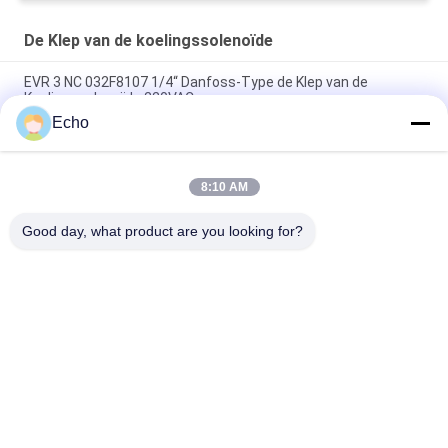
De Klep van de koelingssolenoïde
EVR 3 NC 032F8107 1/4“ Danfoss-Type de Klep van de
Koelingssolenoïde 220VAC
Echo
EVR 3 NC 032F1204 3/8“ Danfoss-Type de Klep van de
Koelingssolenoïde 220V
8:10 AM
EVR 6 NC 032F8072 3/8“ Danfoss-Type de Koeling 220V van de
Solenoïdeklep
Good day, what product are you looking for?
populaire categorieën
Alle
Pneumatische 
Pneumatische 
Cilinderklep
Impulsklep
Pneumatische 
De Rol Van De 
Magneetventiel
Solenoïdeklep
Het Anker Van De 