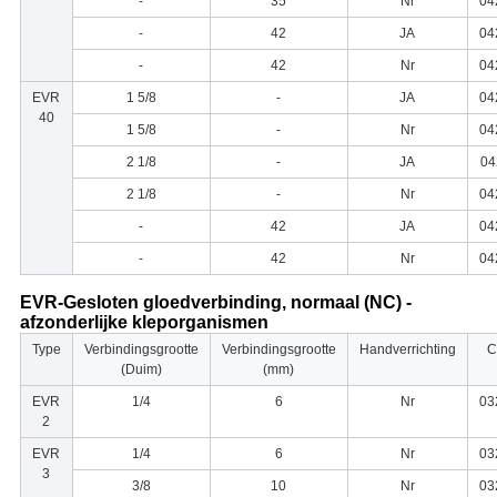
-
35
Nr
04
-
42
JA
04
-
42
Nr
04
EVR
1 5/8
-
JA
04
40
1 5/8
-
Nr
04
2 1/8
-
JA
04
2 1/8
-
Nr
04
-
42
JA
04
-
42
Nr
04
EVR-Gesloten gloedverbinding, normaal (NC) -
afzonderlijke kleporganismen
Type
Verbindingsgrootte
Verbindingsgrootte
Handverrichting
C
(Duim)
(mm)
EVR
1/4
6
Nr
03
2
EVR
1/4
6
Nr
03
3
3/8
10
Nr
03