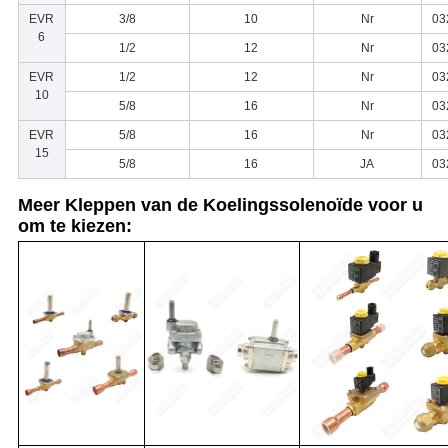
EVR
3/8
10
Nr
03
6
1/2
12
Nr
03
EVR
1/2
12
Nr
03
10
5/8
16
Nr
03
EVR
5/8
16
Nr
03
15
5/8
16
JA
03
Meer Kleppen van de Koelingssolenoïde voor u
om te kiezen: