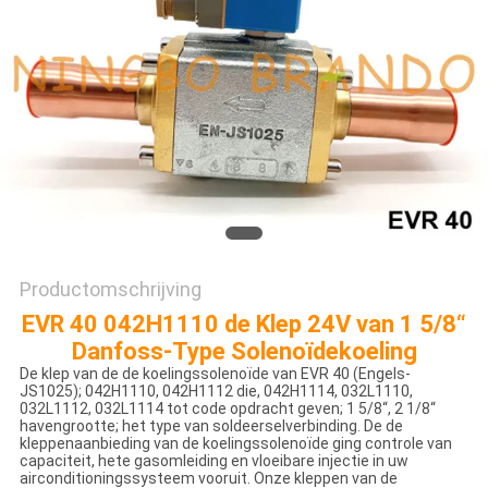
PRIVACYBELEID
Productomschrijving
EVR 40 042H1110 de Klep 24V van 1 5/8“
Danfoss-Type Solenoïdekoeling
De klep van de de koelingssolenoïde van EVR 40 (Engels-
JS1025); 042H1110, 042H1112 die, 042H1114, 032L1110,
032L1112, 032L1114 tot code opdracht geven; 1 5/8“, 2 1/8“
havengrootte; het type van soldeerselverbinding. De de
kleppenaanbieding van de koelingssolenoïde ging controle van
capaciteit, hete gasomleiding en vloeibare injectie in uw
airconditioningssysteem vooruit. Onze kleppen van de