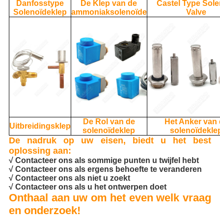
Danfosstype
De Klep van de
Castel Type Sol
Solenoïdeklep
ammoniaksolenoïde
Valve
De Rol van de
Het Anker van
Uitbreidingsklep
solenoïdeklep
solenoïdekle
De nadruk op uw eisen, biedt u het best
oplossing aan:
√ Contacteer ons als sommige punten u twijfel hebt
√ Contacteer ons als ergens behoefte te veranderen
√ Contacteer ons als niet u zoekt
√ Contacteer ons als u het ontwerpen doet
Onthaal aan uw om het even welk vraag
en onderzoek!