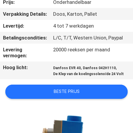
NEEM
Prijs:
Onderhandelbaar
CONTACT
Verpakking Details:
Doos, Karton, Pallet
MET
Levertijd:
4 tot 7 werkdagen
ONS
Betalingscondities:
L/C, T/T, Western Union, Paypal
OP
Levering
20000 reeksen per maand
vermogen:
VRAAG
Hoog licht:
,
,
Danfoss EVR 40
Danfoss 042H1110
EEN
De Klep van de koelingssolenoïde 24 Volt
OFFERTE
BESTE PRIJS
COMPANY
NEWS
SITEMAP