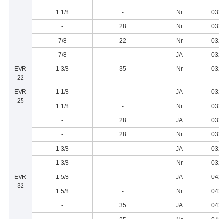
1 1/8
-
Nr
03
-
28
Nr
03
7/8
22
Nr
03
7/8
-
JA
03
EVR
1 3/8
35
Nr
03
22
EVR
1 1/8
-
JA
03
25
1 1/8
-
Nr
03
-
28
JA
03
-
28
Nr
03
1 3/8
-
JA
03
1 3/8
-
Nr
03
EVR
1 5/8
-
JA
04
32
1 5/8
-
Nr
04
-
35
JA
04