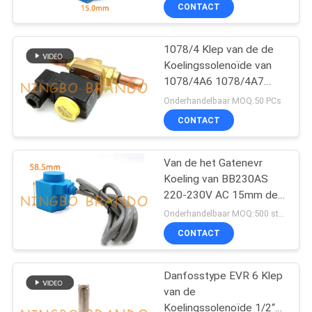
Koelingssolenoïde de
NEEM
CONTACT
Kleprol
CONTACT
1078/4 Klep van de de
MET
Koelingssolenoïde van
ONS
1078/4A6 1078/4A7
OP
1/2“ ODS
Onderhandelbaar MOQ:50 PCs
CONTACT
VRAAG
Van de het Gatenevr
EEN
Koeling van BB230AS
OFFERTE
220-230V AC 15mm de
Rol van de de
Onderhandelbaar MOQ:500 stuks
Solenoïdeklep
COMPANY
CONTACT
NEWS
Danfosstype EVR 6 Klep
van de
SITEMAP
Koelingssolenoïde 1/2“