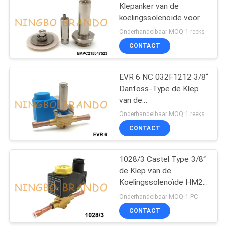
Klepanker van de
koelingssolenoïde voor
Danfoss EVR 10 15 20
Onderhandelbaar MOQ:1 reeks
22
CONTACT
EVR 6 NC 032F1212 3/8“
Danfoss-Type de Klep
van de
Koelingssolenoïde 230V
Onderhandelbaar MOQ:1 reeks
CONTACT
1028/3 Castel Type 3/8“
de Klep van de
Koelingssolenoïde HM2
220VAC 230VAC
Onderhandelbaar MOQ:1 PC
CONTACT