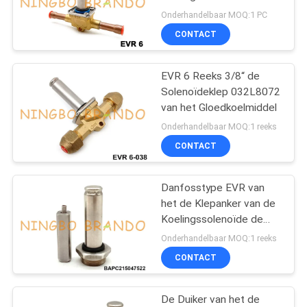
032F1217
Onderhandelbaar MOQ:1 PC
PRIVACYBELEID
CONTACT
EVR 6 Reeks 3/8“ de
Solenoïdeklep 032L8072
van het Gloedkoelmiddel
Onderhandelbaar MOQ:1 reeks
CONTACT
Danfosstype EVR van
het de Klepanker van de
Koelingssolenoïde de
Duikersassemblage
Onderhandelbaar MOQ:1 reeks
CONTACT
De Duiker van het de