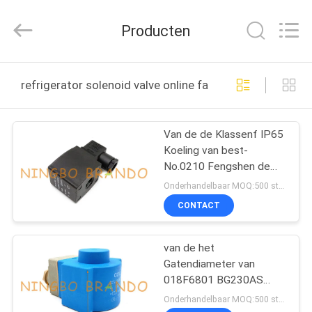
Brando
Hardware
Co.,
Producten
Ltd.
All
Rights
Reserved.
HUIS
refrigerator solenoid valve online fabricage
PRODUCTEN
Van de de Klassenf IP65
Koeling van best-
OVER
No.0210 Fengshen de
ONS
Rol van de de
Onderhandelbaar MOQ:500 stuks
Solenoïdeklep
CONTACT
FABRIEKSTOCHT
van de het
Gatendiameter van
KWALITEITSCONTROLE
018F6801 BG230AS
15mm van de de
Onderhandelbaar MOQ:500 stuks