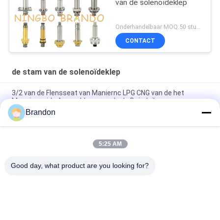
van de solenoïdeklep
Onderhandelbaar MOQ:50 stuks
CONTACT
de stam van de solenoïdeklep
3/2 van de Flensseat van Maniernc LPG CNG van de het
Messingsgids Assemblage van de de Buisduiker
Brandon
CNOMO-Grootte 30 3/2 van het de Duikersijzer van het
Maniermessing van de de Kernsolenoïde Klepstam
5:25 AM
De cirkelseat-Cilindrische Beweegbare Kern van de
Solenoïdestam voor Pneumatisch Materiaal
Good day, what product are you looking for?
populaire categorieën
Alle
Pneumatische 
Pneumatische 