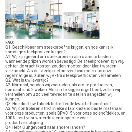
FAQ:
Q1: Beschikbaar om steekproef te krijgen, en hoe kan is ik
sommige steekproeven krijgen?
A1: Wij zijn geëerd om steekproeven aan u aan te bieden
wanneer de prijzen worden bevestigd. De steekproeven zijn vrij,
echter, de vrachtkosten zouden moeten door klant worden
verzameld. Als de steekproefhoeveelheid meer dan onze
regelmatige is, zullen wij extra steekproefkosten verzamelen.
Q2: Wat is uw levertijd?
A2: Normaal, houden wij voorraden, als om te produceren,
normaal rond 2 weken. Als u in te krijgen urget bent, zullen wij
versnellen om u zo veel tevreden te stellen aangezien wij
kunnen.
Q3: Hoe doet uw fabriek betreffende kwaliteitscontrole?
A3: Wij controleren strikt in elke stap: kiezend beste materiaal
voor onze producten, zoals BPV015 voor onze solenoïdeklep, en
100%-test voor waterdruk en inspectie voor
productverschijning.
Q4: Hebt u uitgevoerd naar andere landen?