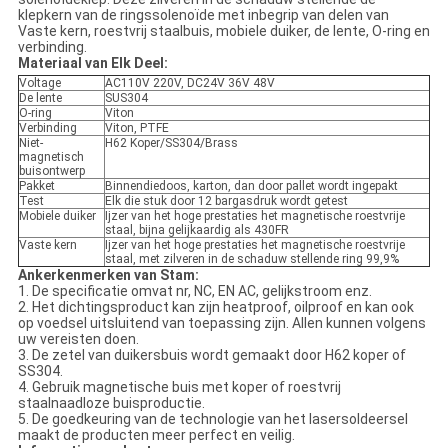
klepkern van de ringssolenoïde met inbegrip van delen van
Vaste kern, roestvrij staalbuis, mobiele duiker, de lente, O-ring en
verbinding.
Materiaal van Elk Deel:
Voltage
AC110V 220V, DC24V 36V 48V
De lente
SUS304
O-ring
Viton
Verbinding
Viton, PTFE
Niet-
H62 Koper/SS304/Brass
magnetisch
buisontwerp
Pakket
Binnendiedoos, karton, dan door pallet wordt ingepakt
Test
Elk die stuk door 12 bargasdruk wordt getest
Mobiele duiker
Ijzer van het hoge prestaties het magnetische roestvrije
staal, bijna gelijkaardig als 430FR
Vaste kern
Ijzer van het hoge prestaties het magnetische roestvrije
staal, met zilveren in de schaduw stellende ring 99,9%
Ankerkenmerken van Stam:
1. De specificatie omvat nr, NC, EN AC, gelijkstroom enz.
2. Het dichtingsproduct kan zijn heatproof, oilproof en kan ook
op voedsel uitsluitend van toepassing zijn. Allen kunnen volgens
uw vereisten doen.
3. De zetel van duikersbuis wordt gemaakt door H62 koper of
SS304.
4. Gebruik magnetische buis met koper of roestvrij
staalnaadloze buisproductie.
5. De goedkeuring van de technologie van het lasersoldeersel
maakt de producten meer perfect en veilig.