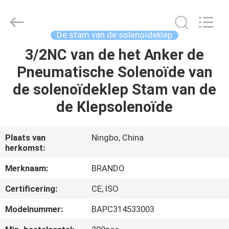
Brando
Hardware
Co.,
Ltd.
All
De stam van de solenoïdeklep
Rights
Reserved.
3/2NC van de het Anker de
HUIS
Pneumatische Solenoïde van
PRODUCTEN
de solenoïdeklep Stam van de
de Klepsolenoïde
OVER
ONS
Plaats van
Ningbo, China
herkomst:
FABRIEKSTOCHT
Merknaam:
BRANDO
Certificering:
CE, ISO
KWALITEITSCONTROLE
Modelnummer:
BAPC314533003