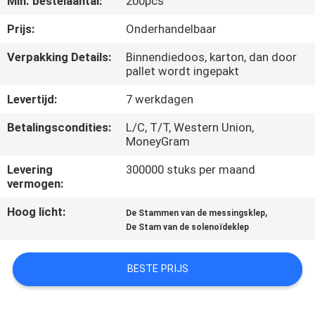
Min. bestelaantal:
200pcs
NEEM
CONTACT
Prijs:
Onderhandelbaar
MET
Verpakking Details:
Binnendiedoos, karton, dan door
pallet wordt ingepakt
ONS
OP
Levertijd:
7 werkdagen
Betalingscondities:
L/C, T/T, Western Union,
MoneyGram
VRAAG
EEN
Levering
300000 stuks per maand
vermogen:
OFFERTE
Hoog licht:
,
De Stammen van de messingsklep
De Stam van de solenoïdeklep
COMPANY
NEWS
BESTE PRIJS
SITEMAP