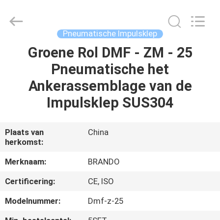
Brando
Hardware
Co.,
Ltd.
All
Pneumatische Impulsklep
Rights
Reserved.
Groene Rol DMF - ZM - 25
HUIS
Pneumatische het
PRODUCTEN
Ankerassemblage van de
Impulsklep SUS304
OVER
ONS
Plaats van
China
herkomst:
FABRIEKSTOCHT
Merknaam:
BRANDO
Certificering:
CE, ISO
KWALITEITSCONTROLE
Modelnummer:
Dmf-z-25