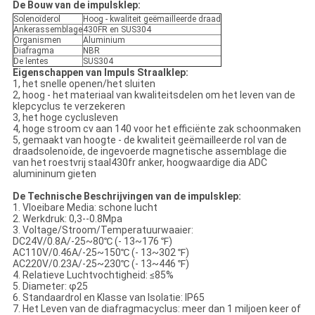
De Bouw van de impulsklep:
Solenoïderol
Hoog - kwaliteit geëmailleerde draad
Ankerassemblage
430FR en SUS304
Organismen
Aluminium
Diafragma
NBR
De lentes
SUS304
Eigenschappen van Impuls Straalklep:
1, het snelle openen/het sluiten
2, hoog - het materiaal van kwaliteitsdelen om het leven van de
klepcyclus te verzekeren
3, het hoge cyclusleven
4, hoge stroom cv aan 140 voor het efficiënte zak schoonmaken
5, gemaakt van hoogte - de kwaliteit geëmailleerde rol van de
draadsolenoïde, de ingevoerde magnetische assemblage die
van het roestvrij staal430fr anker, hoogwaardige dia ADC
alumininum gieten
De Technische Beschrijvingen van de impulsklep:
1. Vloeibare Media: schone lucht
2. Werkdruk: 0,3--0.8Mpa
3. Voltage/Stroom/Temperatuurwaaier:
DC24V/0.8A/-25~80℃ (- 13~176 ℉)
AC110V/0.46A/-25~150℃ (- 13~302 ℉)
AC220V/0.23A/-25~230℃ (- 13~446 ℉)
4. Relatieve Luchtvochtigheid: ≤85%
5. Diameter: φ25
6. Standaardrol en Klasse van Isolatie: IP65
7. Het Leven van de diafragmacyclus: meer dan 1 miljoen keer of