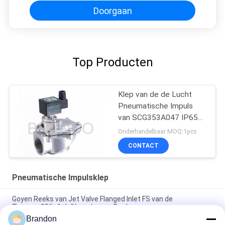
Doorgaan
Top Producten
Klep van de de Lucht
Pneumatische Impuls
van SCG353A047 IP65
de Schone met het
Onderhandelbaar MOQ:1pcs
Aluminiumlichaam van het
CONTACT
Matrijzenafgietsel
Pneumatische Impulsklep
Goyen Reeks van Jet Valve Flanged Inlet FS van de
Typecac25fs 1 de“ Impuls voor Baghouse
Brandon