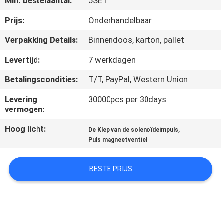
Min. bestelaantal:
5SET
NEEM
CONTACT
Prijs:
Onderhandelbaar
MET
Verpakking Details:
Binnendoos, karton, pallet
ONS
Levertijd:
7 werkdagen
OP
Betalingscondities:
T/T, PayPal, Western Union
Levering
30000pcs per 30days
VRAAG
vermogen:
EEN
Hoog licht:
,
De Klep van de solenoïdeimpuls
OFFERTE
Puls magneetventiel
COMPANY
BESTE PRIJS
NEWS
SITEMAP