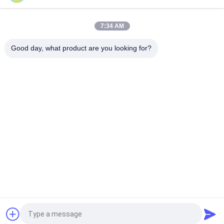
Goyentype CA45DD de Reeks van 1 1/2“ Impulsjet valve
dresser nut DD
7:34 AM
CA45T 1 1/2“ Goyen-Type Impuls Jet Valve Threaded Right
Angle voor Zakfilter
Good day, what product are you looking for?
populaire categorieën
Alle
Pneumatische 
Pneumatische 
Cilinderklep
Impulsklep
Pneumatische 
De Rol Van De 
Magneetventiel
Solenoïdeklep
Het Anker Van De 
Impuls Straalklep
Solenoïdeklep
De Klep Van De 
Pneumatische 
Koelingssolenoïde
Slangmontage
Vraag een offerte aan