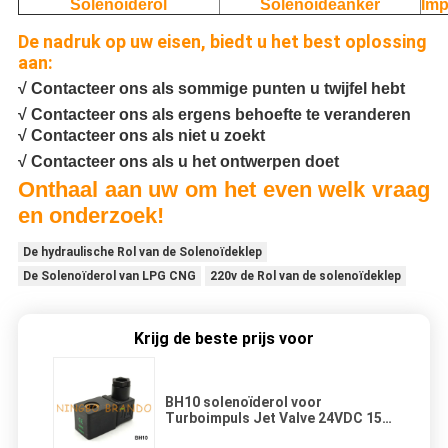
Solenoïderol
Solenoïdeanker
Imp
De nadruk op uw eisen, biedt u het best oplossing
aan:
√ Contacteer ons als sommige punten u twijfel hebt
√ Contacteer ons als ergens behoefte te veranderen
√ Contacteer ons als niet u zoekt
√ Contacteer ons als u het ontwerpen doet
Onthaal aan uw om het even welk vraag
en onderzoek!
De hydraulische Rol van de Solenoïdeklep
De Solenoïderol van LPG CNG
220v de Rol van de solenoïdeklep
Krijg de beste prijs voor
BH10 solenoïderol voor
Turboimpuls Jet Valve 24VDC 15W
220VAC 19VA