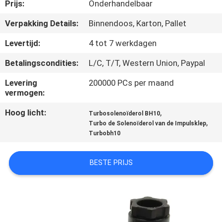
NEEM
Prijs:
Onderhandelbaar
CONTACT
Verpakking Details:
Binnendoos, Karton, Pallet
MET
Levertijd:
4 tot 7 werkdagen
ONS
Betalingscondities:
L/C, T/T, Western Union, Paypal
OP
Levering
200000 PCs per maand
vermogen:
VRAAG
Hoog licht:
,
Turbosolenoïderol BH10
EEN
,
Turbo de Solenoïderol van de Impulsklep
Turbobh10
OFFERTE
BESTE PRIJS
COMPANY
NEWS
SITEMAP