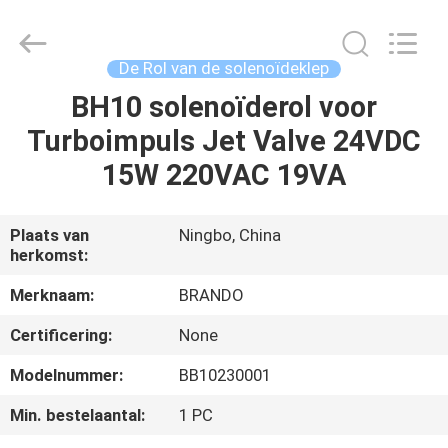
Brando
Hardware
Co.,
Ltd.
All
De Rol van de solenoïdeklep
Rights
Reserved.
BH10 solenoïderol voor
HUIS
Turboimpuls Jet Valve 24VDC
PRODUCTEN
15W 220VAC 19VA
OVER
Plaats van
Ningbo, China
herkomst:
ONS
Merknaam:
BRANDO
FABRIEKSTOCHT
Certificering:
None
Modelnummer:
BB10230001
KWALITEITSCONTROLE
Min. bestelaantal:
1 PC