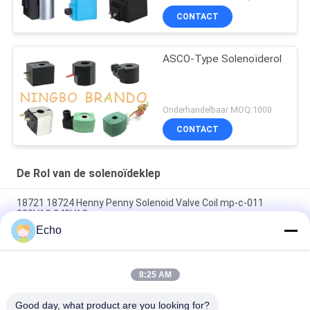
CONTACT
ASCO-Type Solenoïderol
Onderhandelbaar MOQ:1000
CONTACT
De Rol van de solenoïdeklep
18721 18724 Henny Penny Solenoid Valve Coil mp-c-011
220VAC 240VAC
Echo
6013 een 6014 c-Rol 24V gelijkstroom 110V 230V 50Hz 8W
11W 15W van de Solenoïdeklep
8:25 AM
De Rol EVI 7/9 12V 24V 110V 220V 4.8W 6.5W 5.5VA 6VA van de
solenoïdeklep
Good day, what product are you looking for?