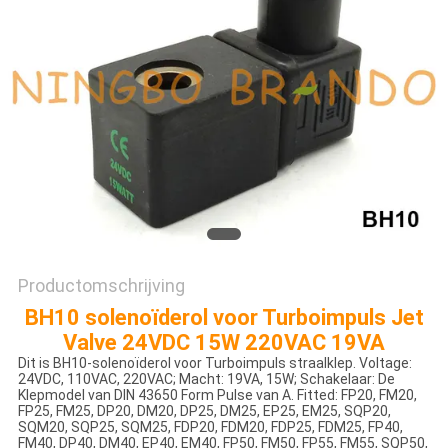
PRIVACYBELEID
Productomschrijving
BH10 solenoïderol voor Turboimpuls Jet
Valve 24VDC 15W 220VAC 19VA
Dit is BH10-solenoïderol voor Turboimpuls straalklep. Voltage:
24VDC, 110VAC, 220VAC; Macht: 19VA, 15W; Schakelaar: De
Klepmodel van DIN 43650 Form Pulse van A. Fitted: FP20, FM20,
FP25, FM25, DP20, DM20, DP25, DM25, EP25, EM25, SQP20,
SQM20, SQP25, SQM25, FDP20, FDM20, FDP25, FDM25, FP40,
FM40, DP40, DM40, EP40, EM40, FP50, FM50, FP55, FM55, SQP50,