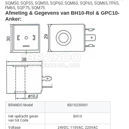
SQM50, SQP55, SQM55, SQP60, SQM60, SQP65, SQM65, FP65,
FM65, SQP75, SQM75.
Afmeting & Gegevens van BH10-Rol & GPC10-
Anker
:
BRANDO Model
BB10230001
Het opdracht geven
BH10
van tot Code
Voltage
24VDC, 110VAC, 220VAC