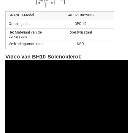
BRANDO-Model
BAPC210029002
Ordeirngcode
GPC 10
Het Materiaal van de
Roestvrij staal
duikersbuis
Verbindingsmateriaal
NBR
Video van BH10-Solenoïderol
: