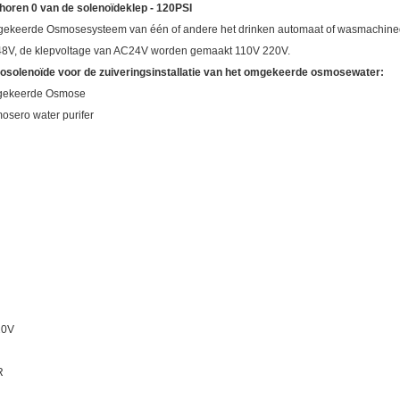
oren 0 van de solenoïdeklep - 120PSI
Omgekeerde Osmosesysteem van
één of andere het drinken automaat of wasmachin
 48V, de klepvoltage van AC24V worden gemaakt 110V 220V.
 rosolenoïde voor de zuiveringsinstallatie van het omgekeerde osmosewater:
mgekeerde Osmose
sero water purifer
20V
R