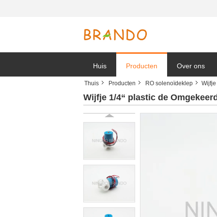
Huis
Producten
Over ons
Thuis
Producten
RO solenoïdeklep
Wijfj
Bedrijfnieuw
Wijfje 1/4“ plastic de Omgekee