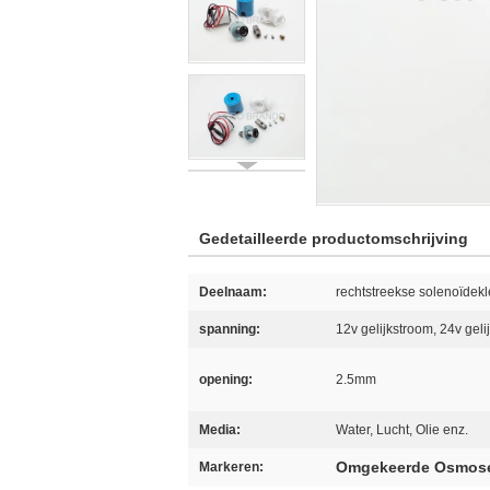
Gedetailleerde productomschrijving
Deelnaam:
rechtstreekse solenoïdek
spanning:
12v gelijkstroom, 24v geli
opening:
2.5mm
Media:
Water, Lucht, Olie enz.
Omgekeerde Osmos
Markeren: