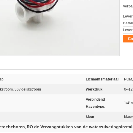
Verpa
Levert
Betal
Lever
Co
lep
Lichaamsmateriaal:
POM,
jkstroom, 36v gelijkstroom
Werkdruk:
0--1
Verbindend
1/4“ 
Haventype:
kleur:
blauw
etoebehoren
RO de Vervangstukken van de waterzuiveringsinstall
,