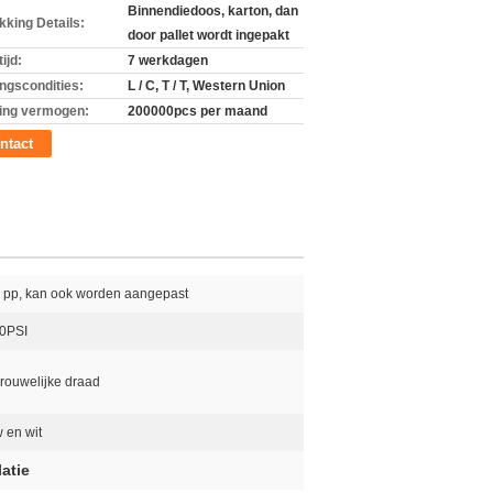
Binnendiedoos, karton, dan
kking Details:
door pallet wordt ingepakt
ijd:
7 werkdagen
ingscondities:
L / C, T / T, Western Union
ing vermogen:
200000pcs per maand
ntact
 pp, kan ook worden aangepast
20PSI
vrouwelijke draad
 en wit
atie