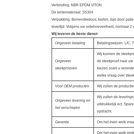
Verbinding: NBR EPDM VITON
De lentemateriaal: SS304
Verpakking: Binnendiedoos, karton, dan door palle
levertijd: Volgens uw ordehoeveelheid, normaal 2
Wij leveren de beste dienst:
Ongeveer betaling
Betalingswijzen: L/C, 
Wij kunnen de steekpro
Ongeveer
de steekproef naar uw
steekproeven
kiezen zoals u vereiste
welke vraag over steek
Voor OEM producten
Wij zullen de producti
Wij zullen de levering
Ongeveer levering en
uitdrukkelijk ect. Spar
het verschepen
opdracht.
Garantie
Om het even welk vraag
Om het even welk prob