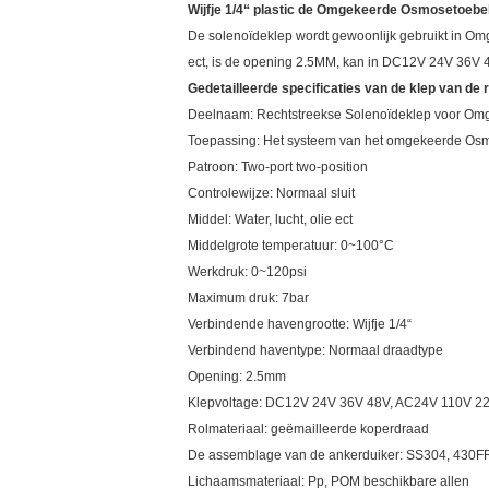
Wijfje 1/4“ plastic de Omgekeerde Osmosetoebeh
De solenoïdeklep wordt gewoonlijk gebruikt in 
ect, is de opening 2.5MM, kan in DC12V 24V 36V
Gedetailleerde specificaties van de klep van de
Deelnaam: Rechtstreekse Solenoïdeklep voor O
Toepassing: Het systeem van het omgekeerde Osmo
Patroon: Two-port two-position
Controlewijze: Normaal sluit
Middel: Water, lucht, olie ect
Middelgrote temperatuur: 0~100°C
Werkdruk: 0~120psi
Maximum druk: 7bar
Verbindende havengrootte: Wijfje 1/4“
Verbindend haventype: Normaal draadtype
Opening: 2.5mm
Klepvoltage: DC12V 24V 36V 48V, AC24V 110V 2
Rolmateriaal: geëmailleerde koperdraad
De assemblage van de ankerduiker: SS304, 430F
Lichaamsmateriaal: Pp, POM beschikbare allen