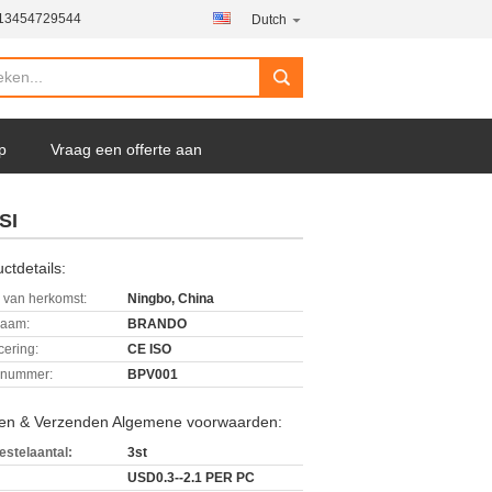
-13454729544
Dutch
p
Vraag een offerte aan
SI
ctdetails:
 van herkomst:
Ningbo, China
aam:
BRANDO
icering:
CE ISO
lnummer:
BPV001
len & Verzenden Algemene voorwaarden:
estelaantal:
3st
USD0.3--2.1 PER PC