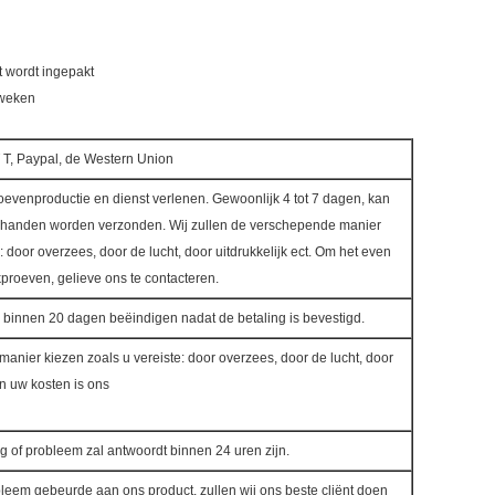
t wordt ingepakt
 weken
T T, Paypal, de Western Union
evenproductie en dienst verlenen. Gewoonlijk 4 tot 7 dagen, kan
 handen worden verzonden. Wij zullen de verschepende manier
: door overzees, door de lucht, door uitdrukkelijk ect. Om het even
proeven, gelieve ons te contacteren.
e binnen 20 dagen beëindigen nadat de betaling is bevestigd.
smanier kiezen zoals u vereiste: door overzees, door de lucht, door
en uw kosten is ons
 of probleem zal antwoordt binnen 24 uren zijn.
leem gebeurde aan ons product, zullen wij ons beste cliënt doen