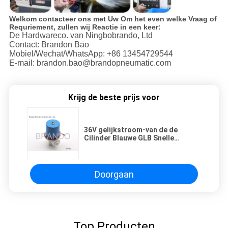
Welkom contacteer ons met Uw Om het even welke Vraag of
Requriement, zullen wij Reactie in een keer:
De Hardwareco. van Ningbobrando, Ltd
Contact: Brandon Bao
Mobiel/Wechat/WhatsApp: +86 13454729544
E-mail: brandon.bao@brandopneumatic.com
Krijg de beste prijs voor
36V gelijkstroom-van de de
Cilinder Blauwe GLB Snelle
Schakelaar van het Voerwater de
Solenoïdeklep voor RO-
Systeemdelen
Doorgaan
Top Producten