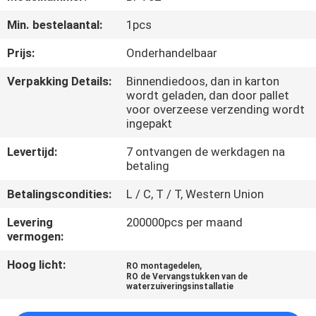
NEEM
Min. bestelaantal:
1pcs
CONTACT
MET
Prijs:
Onderhandelbaar
ONS
Verpakking Details:
Binnendiedoos, dan in karton
wordt geladen, dan door pallet
OP
voor overzeese verzending wordt
ingepakt
VRAAG
Levertijd:
7 ontvangen de werkdagen na
betaling
EEN
OFFERTE
Betalingscondities:
L / C, T / T, Western Union
Levering
200000pcs per maand
vermogen:
COMPANY
NEWS
Hoog licht:
,
RO montagedelen
RO de Vervangstukken van de
waterzuiveringsinstallatie
SITEMAP