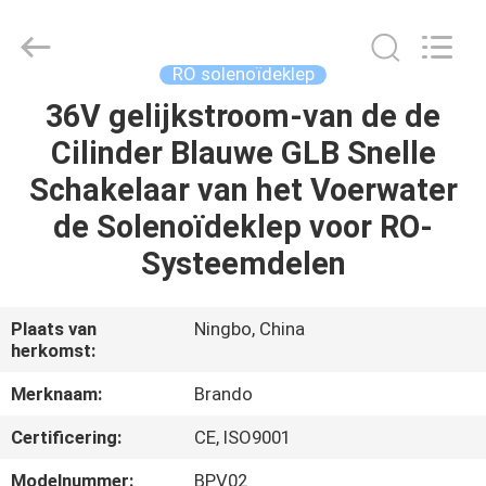
Brando
Hardware
Co.,
Ltd.
All
RO solenoïdeklep
Rights
Reserved.
36V gelijkstroom-van de de
HUIS
Cilinder Blauwe GLB Snelle
PRODUCTEN
Schakelaar van het Voerwater
de Solenoïdeklep voor RO-
OVER
Systeemdelen
ONS
Plaats van
Ningbo, China
herkomst:
FABRIEKSTOCHT
Merknaam:
Brando
KWALITEITSCONTROLE
Certificering:
CE, ISO9001
Modelnummer:
BPV02