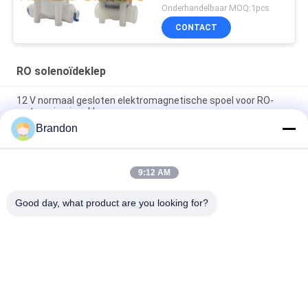
Onderhandelbaar MOQ:1pcs
CONTACT
RO solenoïdeklep
12 V normaal gesloten elektromagnetische spoel voor RO-
waterzuiveringskleppen
Brandon
Het Type van EVI 3P/16 AMISCO Hydraulische Solenoïderol
220VAC 110VAC 24VDC 12VDC 26W
9:12 AM
Zuivere Water Omgekeerde Osmose 6.35mm Klep van de Stop
de Plastic RO Solenoïde
Good day, what product are you looking for?
populaire categorieën
Alle
Pneumatische 
Pneumatische 
Cilinderklep
Impulsklep