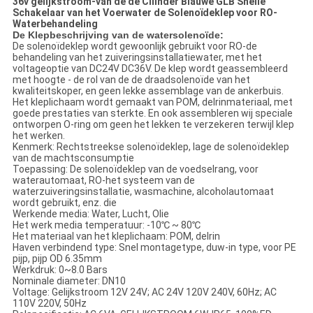
36v gelijkstroom-van de de Cilinder Blauwe GLB Snelle
Schakelaar van het Voerwater de Solenoïdeklep voor RO-
Waterbehandeling
De Klepbeschrijving van de watersolenoïde:
De solenoïdeklep wordt gewoonlijk gebruikt voor RO-de
behandeling van het zuiveringsinstallatiewater, met het
voltageoptie van DC24V DC36V. De klep wordt geassembleerd
met hoogte - de rol van de de draadsolenoïde van het
kwaliteitskoper, en geen lekke assemblage van de ankerbuis.
Het kleplichaam wordt gemaakt van POM, delrinmateriaal, met
goede prestaties van sterkte. En ook assembleren wij speciale
ontworpen O-ring om geen het lekken te verzekeren terwijl klep
het werken.
Kenmerk: Rechtstreekse solenoïdeklep, lage de solenoïdeklep
van de machtsconsumptie
Toepassing: De solenoïdeklep van de voedselrang, voor
waterautomaat, RO-het systeem van de
waterzuiveringsinstallatie, wasmachine, alcoholautomaat
wordt gebruikt, enz. die
Werkende media: Water, Lucht, Olie
Het werk media temperatuur: -10℃ ~ 80℃
Het materiaal van het kleplichaam: POM, delrin
Haven verbindend type: Snel montagetype, duw-in type, voor PE
pijp, pijp OD 6.35mm
Werkdruk: 0~8.0 Bars
Nominale diameter: DN10
Voltage: Gelijkstroom 12V 24V; AC 24V 120V 240V, 60Hz; AC
110V 220V, 50Hz