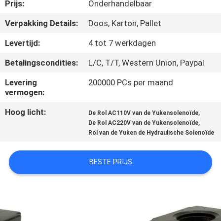
NEEM
Prijs:
Onderhandelbaar
CONTACT
Verpakking Details:
Doos, Karton, Pallet
MET
Levertijd:
4 tot 7 werkdagen
ONS
Betalingscondities:
L/C, T/T, Western Union, Paypal
OP
Levering
200000 PCs per maand
vermogen:
VRAAG
Hoog licht:
,
De Rol AC110V van de Yukensolenoïde
EEN
,
De Rol AC220V van de Yukensolenoïde
Rol van de Yuken de Hydraulische Solenoïde
OFFERTE
BESTE PRIJS
COMPANY
NEWS
SITEMAP