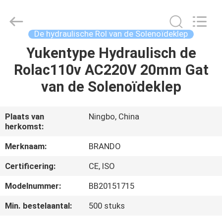
Brando
Hardware
Co.,
Ltd.
All
De hydraulische Rol van de Solenoïdeklep
Rights
Reserved.
Yukentype Hydraulisch de
HUIS
Rolac110v AC220V 20mm Gat
PRODUCTEN
van de Solenoïdeklep
OVER
Plaats van
Ningbo, China
herkomst:
ONS
Merknaam:
BRANDO
FABRIEKSTOCHT
Certificering:
CE, ISO
Modelnummer:
BB20151715
KWALITEITSCONTROLE
Min. bestelaantal:
500 stuks