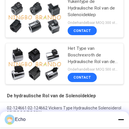
Yukentype de
Hydraulische Rol van de
Solenoïdeklep
Onderhandelbaar MOQ:300 stuks
CONTACT
Het Type van
Boschrexroth de
Hydraulische Rol van de
Solenoïdeklep
Onderhandelbaar MOQ:500 stuks
CONTACT
De hydraulische Rol van de Solenoïdeklep
02-124661 02-124662 Vickers Type Hydraulische Solenoïderol
12VDC 24VDC 30W
Echo
Vickerstype Hydraulische Solenoïderol 02-101726 110VAC 02-
101728 220VAC