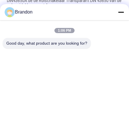
DIN43650A de de Rolschakelaar Transparant DIN 43650 van de
solenoïdeklep vormt A
Brandon
DIN43650A de Rolschakelaar van de solenoïdeklep met LEIDEN
DIN 43650 Type A
1:06 PM
Van de de Solenoïdeklep van DIN 43650A van de de Rolstop de
Schakelaar Zwart DIN 43650 A
Good day, what product are you looking for?
populaire categorieën
Alle
Pneumatische 
Pneumatische 
Cilinderklep
Impulsklep
Pneumatische 
De Rol Van De 
Magneetventiel
Solenoïdeklep
Het Anker Van De 
Impuls Straalklep
Solenoïdeklep
De Klep Van De 
Pneumatische 
Koelingssolenoïde
Slangmontage