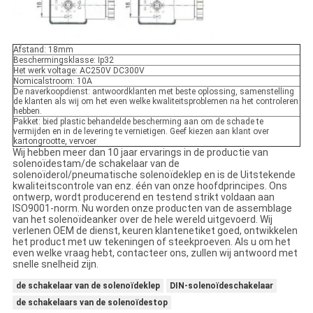
Afstand: 18mm
Beschermingsklasse: Ip32
Het werk voltage: AC250V DC300V
Nomicalstroom: 10A
De naverkoopdienst: antwoordklanten met beste oplossing, samenstelling
de klanten als wij om het even welke kwaliteitsproblemen na het controleren
hebben.
Pakket: bied plastic behandelde bescherming aan om de schade te
vermijden en in de levering te vernietigen. Geef kiezen aan klant over
kartongrootte, vervoer
Wij hebben meer dan 10 jaar ervarings in de productie van
solenoïdestam/de schakelaar van de
solenoïderol/pneumatische solenoïdeklep en is de Uitstekende
kwaliteitscontrole van enz. één van onze hoofdprincipes. Ons
ontwerp, wordt producerend en testend strikt voldaan aan
ISO9001-norm. Nu worden onze producten van de assemblage
van het solenoïdeanker over de hele wereld uitgevoerd. Wij
verlenen OEM de dienst, keuren klantenetiket goed, ontwikkelen
het product met uw tekeningen of steekproeven. Als u om het
even welke vraag hebt, contacteer ons, zullen wij antwoord met
snelle snelheid zijn.
de schakelaar van de solenoïdeklep
DIN-solenoïdeschakelaar
de schakelaars van de solenoïdestop