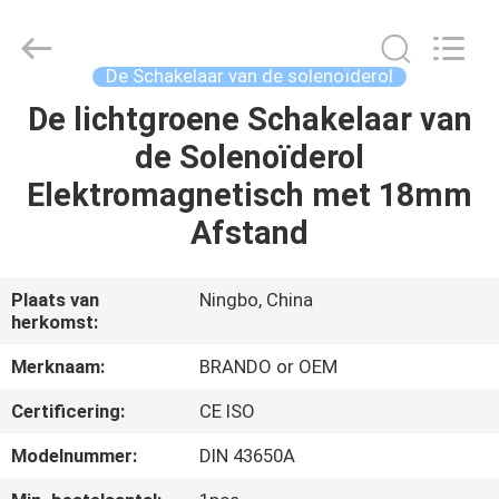
Brando
Hardware
Co.,
Ltd.
All
De Schakelaar van de solenoïderol
Rights
Reserved.
De lichtgroene Schakelaar van
HUIS
de Solenoïderol
PRODUCTEN
Elektromagnetisch met 18mm
Afstand
OVER
ONS
Plaats van
Ningbo, China
herkomst:
FABRIEKSTOCHT
Merknaam:
BRANDO or OEM
Certificering:
CE ISO
KWALITEITSCONTROLE
Modelnummer:
DIN 43650A