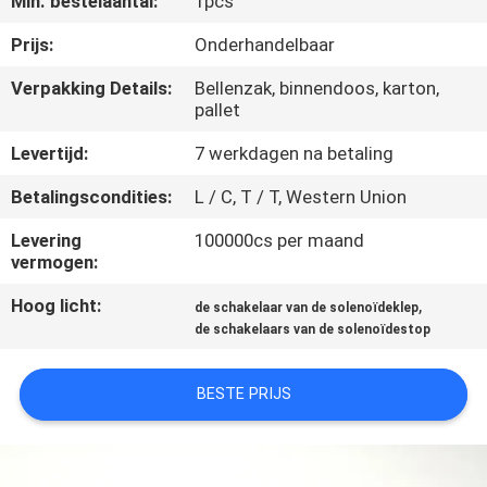
Min. bestelaantal:
1pcs
NEEM
CONTACT
Prijs:
Onderhandelbaar
MET
Verpakking Details:
Bellenzak, binnendoos, karton,
pallet
ONS
OP
Levertijd:
7 werkdagen na betaling
Betalingscondities:
L / C, T / T, Western Union
VRAAG
Levering
100000cs per maand
EEN
vermogen:
OFFERTE
Hoog licht:
,
de schakelaar van de solenoïdeklep
de schakelaars van de solenoïdestop
COMPANY
BESTE PRIJS
NEWS
SITEMAP