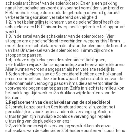
schakelaarschroef van de solenoïderol. En er is een pakking
naast het schakelaarkoord dat voor het vermijden van brand en
Elektrische lekkage door oude te gebruiken of wordt gebruikt
verkeerde te gebruiken verzekerend de veiligheid
1.2, in het belangrijkste lichaam van de solenoïderol heeft de
schakelaar een LED.This-ontwerp snelle gebruiker het apparaat
werkt.
1.3, in de zetel van de schakelaar van de solenoïderol, Vier
stoppen om de solenoïderol te verbinden. wegens this18mm
moet de de rolschakelaar van de afstandssolenoïde, de breedte
van het Uitsteeksel van de solenoïderol 18mm zijn om de
stoppen te passen.
1.4, is deze schakelaar van de solenoïderol lichtgroen,
verstrekken wij ook de transparante, zwarte en andere kleuren.
Allen kunnen worden aangepast als het vereiste redelijk is.
1.5, de schakelaars van de Solenoïderol hebben een hol kanaal
en een schroef kon deze betrouwbaarheid en stabiliteit van de
hollwchannel.it verhoging passen itms die aan verschillende
voorwaarde pogen aan te passen. Zelfs in slechtste milieu, kon
het ook lange tijd werken. Zo drukken wij de kosten voor de
klanten.
2.Replacement van de schakelaar van de solenoïderol
2.1, omdat onze punten Gestandaardiseerd zijn, zodat het
gemakkelijk is voor klanten vinden de vervanging. Andere
uitrustingen zijn in aviliable zoals de vervangings repaire
uitrusting van de pluseklep en enz.
2.2, zelfs kunnen wij de vervanging verstrekken als onze
schakelaar van de solenoïderol of andere punten vrij opsplitsing