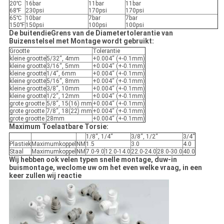
20℃
16bar
11bar
11bar
68℉
230psi
170psi
170psi
65℃
10bar
7bar
7bar
150℉
150psi
100psi
100psi
De buitendieGrens van de Diametertolerantie van
Buizenstelsel met Montage wordt gebruikt:
Grootte
Tolerantie
kleine grootte
5/32“, 4mm
+0.004“ (+-0.1mm)
kleine grootte
3/16“, 5mm
+0.004“ (+-0.1mm)
kleine grootte
1/4“, 6mm
+0.004“ (+-0.1mm)
kleine grootte
5/16“, 8mm
+0.004“ (+-0.1mm)
kleine grootte
3/8“, 10mm
+0.004“ (+-0.1mm)
kleine grootte
1/2“, 12mm
+0.004“ (+-0.1mm)
grote grootte
5/8“, 15(16) mm
+0.004“ (+-0.1mm)
grote grootte
7/8“, 18(22) mm
+0.004“ (+-0.1mm)
grote grootte
28mm
+0.004“ (+-0.1mm)
Maximum Toelaatbare Torsie:
1/8“, 1/4“
3/8“, 1/2“
3/4“
Plastiek
Maximumkoppel
NM
1.5
3.0
4.0
Staal
Maximumkoppel
NM
7.0-9.0
12.0-14.0
22.0-24.0
28.0-30.0
40.0
Wij hebben ook velen typen snelle montage, duw-in
buismontage, weclome uw om het even welke vraag, in een
keer zullen wij reactie