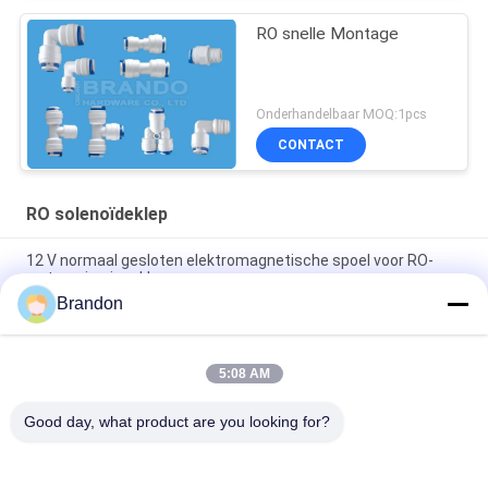
RO snelle Montage
Onderhandelbaar MOQ:1pcs
CONTACT
RO solenoïdeklep
12 V normaal gesloten elektromagnetische spoel voor RO-
waterzuiveringskleppen
Brandon
Het Type van EVI 3P/16 AMISCO Hydraulische Solenoïderol
220VAC 110VAC 24VDC 12VDC 26W
5:08 AM
Zuivere Water Omgekeerde Osmose 6.35mm Klep van de Stop
de Plastic RO Solenoïde
Good day, what product are you looking for?
populaire categorieën
Alle