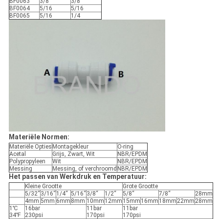
BF0063
3/8
3/8
BF0064
5/16
5/16
BF0065
5/16
1/4
Materiële Normen:
Materiële Opties
Montagekleur
O-ring
Acetal
Grijs, Zwart, Wit
NBR/EPDM
Polypropyleen
Wit
NBR/EPDM
Messing
Messing, of verchroomd
NBR/EPDM
Het passen van Werkdruk en Temperatuur:
Kleine Grootte
Grote Grootte
5/32“
3/16“
1/4“
5/16“
3/8“
1/2“
5/8“
7/8“
28mm
4mm
5mm
6mm
8mm
10mm
12mm
15mm
16mm
18mm
22mm
28mm
1℃
16bar
11bar
11bar
34℉
230psi
170psi
170psi