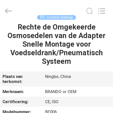
Brando
Hardware
Co.,
Ltd.
All
RO solenoïdeklep
Rights
Reserved.
Rechte de Omgekeerde
HUIS
Osmosedelen van de Adapter
PRODUCTEN
Snelle Montage voor
Voedseldrank/Pneumatisch
OVER
Systeem
ONS
Plaats van
Ningbo, China
herkomst:
FABRIEKSTOCHT
Merknaam:
BRANDO or OEM
KWALITEITSCONTROLE
Certificering:
CE, ISO
Modelnummer:
BF006