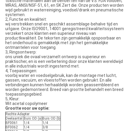
toxische materialen aan de behoeften van de V.S. FDA voldoen,
WRAS, ANSI/NSF-51, 61, en SK Zert die. Onze producten worden
wijd gebruikt in waterreiniging, voedsel/drank en pneumatische
systemen.
2, Functie en kwaliteit:
wij verstrekken snel en geschikt assemblage-behalve tijd en
uitgave. Onze ISO9001, 14001 geregistreerd kwaliteitssysteem
verzekert onze klanten een superieur niveau van
productkwaliteit. De tekorten zijn gemakkelijk opspoorbaar en
het onderhoud is gemakkelijk met zijn het gemakkelijke
ontmantelen voor toegang.
3, Ringsontwerp:
ons uniek die ovaal verzamelt ontwerp is superieur en
praktischer, en is een verbetering door onze klanten wereldwijd
in alle industrials wordt ingestemd met.
4, Toepassingen:
voorbij water en voedselgebruik, kan de montage met lucht,
gassen, vacuüm, en vloeistoffen worden gebruikt. En alle
verbindingen kunnen herhaaldelijk worden geassembleerd en
worden gedemonteerd. Breed van grootte behandelt een breed
toepassingsgebied.
5, Kleur:
Wit acetal copolymeer
Grootte voor uw optie:
Rechte Adapter
Deelaantal.
Buis OD (a)
Buis OD (b)
BF0061
1/4
1/4
BF0062
1/4
3/8