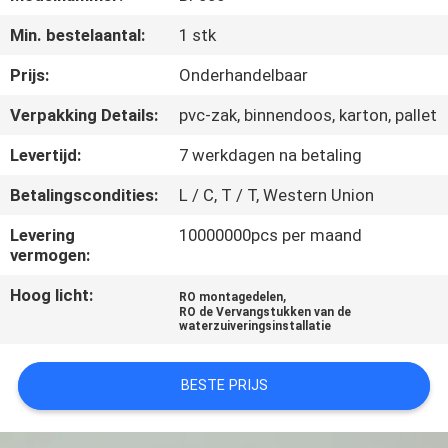
NEEM
Min. bestelaantal:
1 stk
CONTACT
MET
Prijs:
Onderhandelbaar
ONS
Verpakking Details:
pvc-zak, binnendoos, karton, pallet
OP
Levertijd:
7 werkdagen na betaling
Betalingscondities:
L / C, T / T, Western Union
VRAAG
Levering
10000000pcs per maand
EEN
vermogen:
OFFERTE
Hoog licht:
,
RO montagedelen
RO de Vervangstukken van de
waterzuiveringsinstallatie
COMPANY
NEWS
BESTE PRIJS
SITEMAP