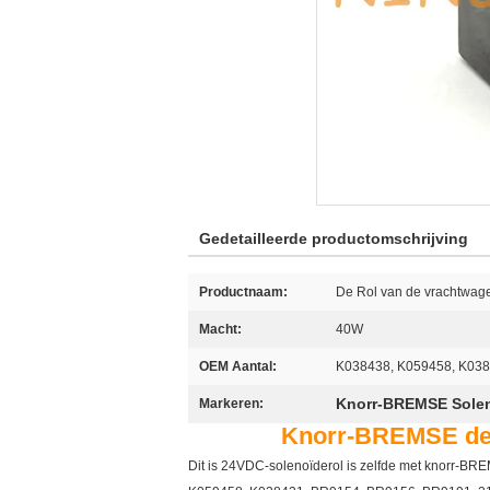
Gedetailleerde productomschrijving
Productnaam:
De Rol van de vrachtwag
Macht:
40W
OEM Aantal:
K038438, K059458, K038
Knorr-BREMSE Solen
Markeren:
Knorr-BREMSE de 
Dit is 24VDC-solenoïderol is zelfde met knorr-BR