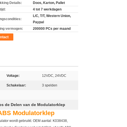
kking Details:
Doos, Karton, Pallet
ijd:
4 tot 7 werkdagen
L/C, T/T, Western Union,
ingscondities:
Paypal
ing vermogen:
200000 PCs per maand
ntact
Voltage:
12VDC, 24VDC
Schakelaar:
3 spelden
s de Delen van de Modulatorklep
ABS Modulatorklep
lator wordt gebruikt. OEM aantal: K038438,