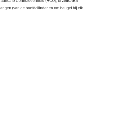
lische Controleeenheid (HCU), of zelfs ABS
langen (van de hoofdcilinder en om beugel bij elk