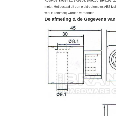
K059458, K038431, BR9154, BR9156, BR9191, 218
motor. Het bestaat uit een elektrodiemotor, ABS ty
wiel te remmen) worden verbonden.
De afmeting & de Gegevens van