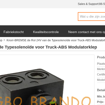
Sales & Support:
86-
Fabriekstocht
Kwaliteitscontrole
Neem contact met ons o
ep
Knorr-BREMSE de Rol 24V van de Typesolenoïde voor Truck-ABS Modulator
s
e Typesolenoïde voor Truck-ABS Modulatorklep
Produ
Plaats
Merkn
Certif
Mode
Beta
Min. b
Prijs: