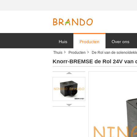
Huis
Producten
Over ons
Thuis
Producten
De Rol van de solenoïdekl
Bedrijfnieuw
Knorr-BREMSE de Rol 24V van d