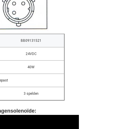
BB09131521
24VDC
40W
epast
3 spelden
agensolenoïde: