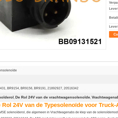
Verpa
Levert
Betal
Lever
Co
ensolenoïde
431, BR9154, BR9156, BR9191, 21892927, 20516342
oïderol
De Rol 24V van de vrachtwagensolenoïde
Vrachtwagenab
,
,
Rol 24V van de Typesolenoïde voor Truck-
EMSE solenoïderol, die algemeen in Vrachtwagenabs de klep van de solenoïdemodu