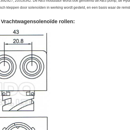
92927, 20516342. De ABS modulator wordt ook genoemd de ABS pomp, de Hydrau
pisch kleppen door solenoïden in werking wordt gesteld, en een basis waar de rems
 Vrachtwagensolenoïde
rollen: