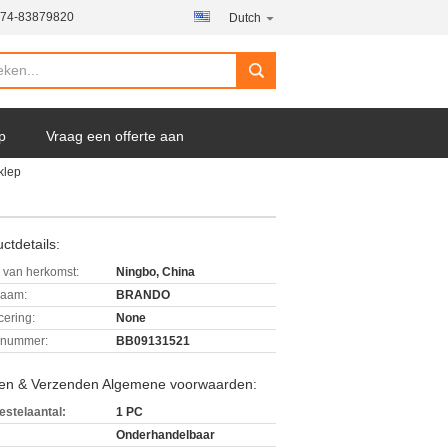
574-83879820
Dutch
p
Vraag een offerte aan
klep
ctdetails:
 van herkomst:
Ningbo, China
aam:
BRANDO
icering:
None
lnummer:
BB09131521
len & Verzenden Algemene voorwaarden:
estelaantal:
1 PC
Onderhandelbaar