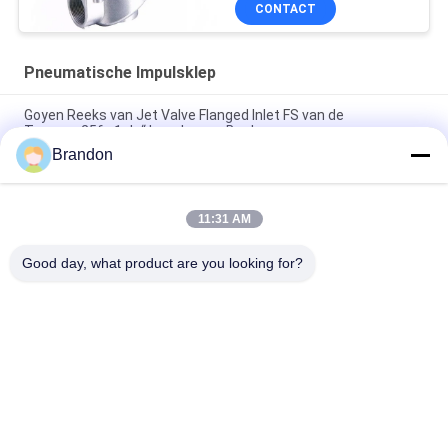
CONTACT
Matrijzenafgietsel
Pneumatische Impulsklep
Goyen Reeks van Jet Valve Flanged Inlet FS van de
Typecac25fs 1 de“ Impuls voor Baghouse
Brandon
Goyentype CA45DD de Reeks van 1 1/2“ Impulsjet valve
dresser nut DD
11:31 AM
CA45T 1 1/2“ Goyen-Type Impuls Jet Valve Threaded Right
Angle voor Zakfilter
Good day, what product are you looking for?
populaire categorieën
Alle
Pneumatische 
Pneumatische 
Cilinderklep
Impulsklep
Pneumatische 
De Rol Van De 
Magneetventiel
Solenoïdeklep