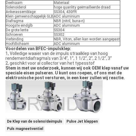
Deelnaam
Materiaal
Solenoïderol
hoge quanlity geëmailleerde draad
Ankerassemblage
SS304, 430FR
Klein gemeenschappelijk GLB
ADC aluminium
Diafragma
NBR (nitril, buna-n)
Hoogste eindglb
ADC aluminium
De grote lente
SS304
Schroeven
SS302
Verbinding
NBR, Viton, allen kan worden aangepast
Hoofdlichaam
ADC aluminium
Voordelen van BFEC-impulsklep:
1, Volledige waaier van de impuls straalklep van hoog
rendementdiafragma's van 3/4“, 1“, 1 1/2“, 2“, 2 1/2“, 3“
2, geschikt voor al collector van het typesstof
Stem in met uw onderzoek, kunnen wij ook OEM klep vanaf uw
speciale eisen pulseren. U kunt ons roepen, of ons met de
elektronische post versturen, in een keer zullen wij reactie.
De Klep van de solenoïdeimpuls
Pulse Jet kleppen
Puls magneetventiel