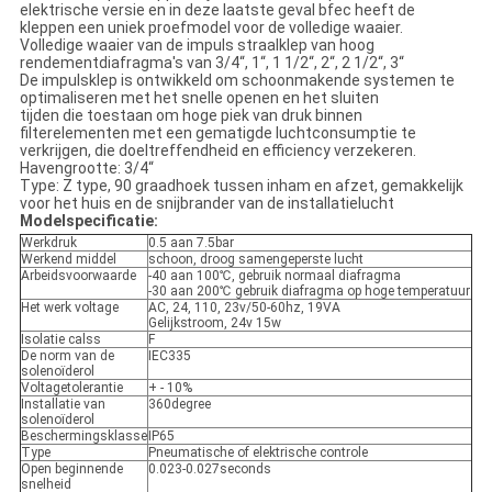
elektrische versie en in deze laatste geval bfec heeft de
kleppen een uniek proefmodel voor de volledige waaier.
Volledige waaier van de impuls straalklep van hoog
rendementdiafragma's van 3/4“, 1“, 1 1/2“, 2“, 2 1/2“, 3“
De impulsklep is ontwikkeld om schoonmakende systemen te
optimaliseren met het snelle openen en het sluiten
tijden die toestaan om hoge piek van druk binnen
filterelementen met een gematigde luchtconsumptie te
verkrijgen, die doeltreffendheid en efficiency verzekeren.
Havengrootte: 3/4“
Type: Z type, 90 graadhoek tussen inham en afzet, gemakkelijk
voor het huis en de snijbrander van de installatielucht
Modelspecificatie:
Werkdruk
0.5 aan 7.5bar
Werkend middel
schoon, droog samengeperste lucht
Arbeidsvoorwaarde
-40 aan 100℃, gebruik normaal diafragma
-30 aan 200℃ gebruik diafragma op hoge temperatuur
Het werk voltage
AC, 24, 110, 23v/50-60hz, 19VA
Gelijkstroom, 24v 15w
Isolatie calss
F
De norm van de
IEC335
solenoïderol
Voltagetolerantie
+ - 10%
Installatie van
360degree
solenoïderol
Beschermingsklasse
IP65
Type
Pneumatische of elektrische controle
Open beginnende
0.023-0.027seconds
snelheid