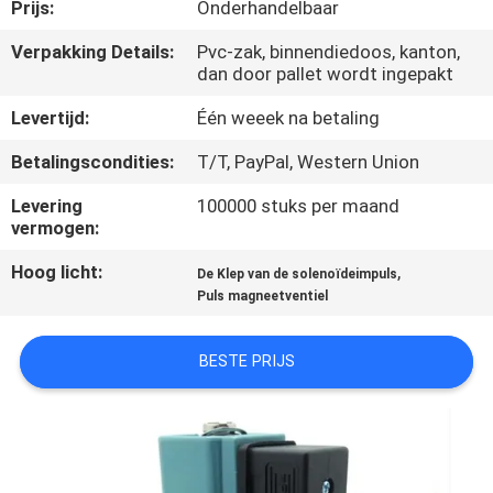
NEEM
Prijs:
Onderhandelbaar
CONTACT
Verpakking Details:
Pvc-zak, binnendiedoos, kanton,
dan door pallet wordt ingepakt
MET
ONS
Levertijd:
Één weeek na betaling
OP
Betalingscondities:
T/T, PayPal, Western Union
Levering
100000 stuks per maand
VRAAG
vermogen:
EEN
Hoog licht:
,
De Klep van de solenoïdeimpuls
Puls magneetventiel
OFFERTE
BESTE PRIJS
COMPANY
NEWS
SITEMAP