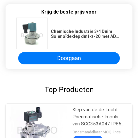
Krijg de beste prijs voor
Chemische Industrie 3/4 Duim
Solenoïdeklep dmf-z-20 met ADC
Aluminium Klein GLB
Doorgaan
Top Producten
Klep van de de Lucht
Pneumatische Impuls
van SCG353A047 IP65
de Schone met het
Onderhandelbaar MOQ:1pcs
Aluminiumlichaam van het