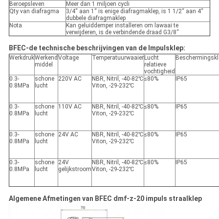
Beroepsleven
Meer dan 1 miljoen cycli
Qty van diafragma
3/4“ aan 1“ is enige diafragmaklep, is 1 1/2“ aan 4“
dubbele diafragmaklep
Nota
Kan geluiddemper installeren om lawaai te
verwijderen, is de verbindende draad G3/8“
BFEC-de technische beschrijvingen van de Impulsklep:
Werkdruk
Werkend
Voltage
Temperatuurwaaier
Lucht
Beschermingsk
middel
relatieve
vochtigheid
0.3-
schone
220V AC
NBR, Nitril, -40-82℃
≤80%
IP65
0.8MPa
lucht
Viton, -29-232℃
0.3-
schone
110V AC
NBR, Nitril, -40-82℃
≤80%
IP65
0.8MPa
lucht
Viton, -29-232℃
0.3-
schone
24V AC
NBR, Nitril, -40-82℃
≤80%
IP65
0.8MPa
lucht
Viton, -29-232℃
0.3-
schone
24V
NBR, Nitril, -40-82℃
≤80%
IP65
0.8MPa
lucht
gelijkstroom
Viton, -29-232℃
Algemene Afmetingen van BFEC dmf-z-20 impuls straalklep