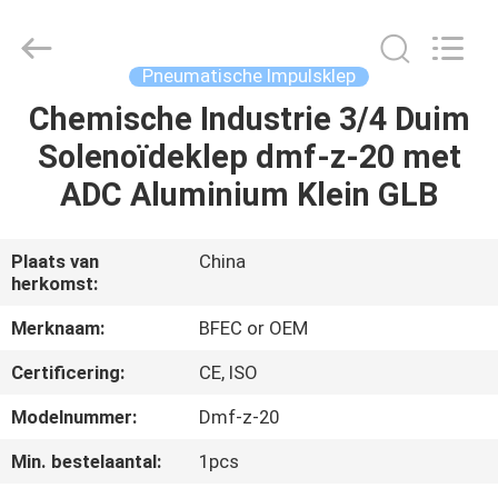
Brando
Hardware
Co.,
Ltd.
All
Pneumatische Impulsklep
Rights
Reserved.
Chemische Industrie 3/4 Duim
HUIS
Solenoïdeklep dmf-z-20 met
PRODUCTEN
ADC Aluminium Klein GLB
OVER
Plaats van
China
herkomst:
ONS
Merknaam:
BFEC or OEM
FABRIEKSTOCHT
Certificering:
CE, ISO
Modelnummer:
Dmf-z-20
KWALITEITSCONTROLE
Min. bestelaantal:
1pcs