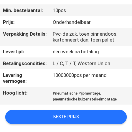
NEEM
Min. bestelaantal:
10pcs
CONTACT
MET
Prijs:
Onderhandelbaar
ONS
Verpakking Details:
Pvc-de zak, toen binnendoos,
kartonneert dan, toen pallet
OP
Levertijd:
één week na betaling
VRAAG
Betalingscondities:
L / C, T / T, Western Union
EEN
Levering
10000000pcs per maand
OFFERTE
vermogen:
Hoog licht:
,
Pneumatische Pijpmontage
COMPANY
pneumatische buizenstelselmontage
NEWS
BESTE PRIJS
SITEMAP