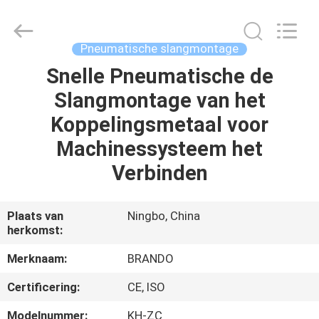
Brando
Hardware
Co.,
Ltd.
All
Pneumatische slangmontage
Rights
Reserved.
Snelle Pneumatische de
HUIS
Slangmontage van het
PRODUCTEN
Koppelingsmetaal voor
Machinessysteem het
OVER
Verbinden
ONS
Plaats van
Ningbo, China
herkomst:
FABRIEKSTOCHT
Merknaam:
BRANDO
KWALITEITSCONTROLE
Certificering:
CE, ISO
Modelnummer:
KH-ZC