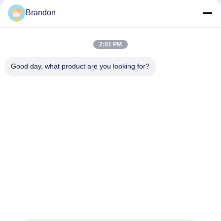
Slangmontage te verbinden
Brandon
1/2“ 12mm PC12 Mannelijke Rechte Duw om Plastic
Pneumatische Slangmontage te verbinden
2:01 PM
SK-30 SEISHIN Type Pneumatische luchtknoop voor hopper
silo SK30
Good day, what product are you looking for?
populaire categorieën
Alle
Pneumatische 
Pneumatische 
Cilinderklep
Impulsklep
Pneumatische 
De Rol Van De 
Magneetventiel
Solenoïdeklep
Het Anker Van De 
Impuls Straalklep
Solenoïdeklep
De Klep Van De 
Pneumatische 
Koelingssolenoïde
Slangmontage