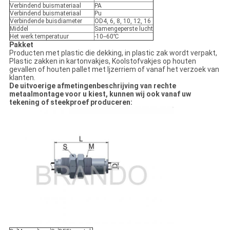
Verbindend buismateriaal
PA
Verbindend buismateriaal
Pu
Verbindende buisdiameter
OD4, 6, 8, 10, 12, 16
Middel
Samengeperste lucht
Het werk temperatuur
-10--60℃
Pakket
Producten met plastic die dekking, in plastic zak wordt verpakt,
Plastic zakken in kartonvakjes, Koolstofvakjes op houten
gevallen of houten pallet met Ijzerriem of vanaf het verzoek van
klanten.
De uitvoerige afmetingenbeschrijving van rechte
metaalmontage voor u kiest, kunnen wij ook vanaf uw
tekening of steekproef produceren: