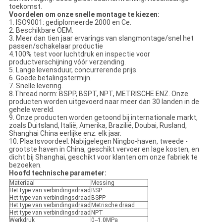
toekomst.
Voordelen om onze snelle montage te kiezen:
1. ISO9001: gediplomeerde 2000 en Ce.
2. Beschikbare OEM.
3. Meer dan tien jaar ervarings van slangmontage/snel het
passen/schakelaar productie
4.100% test voor luchtdruk en inspectie voor
productverschijning vóór verzending.
5. Lange levensduur, concurrerende prijs.
6. Goede betalingstermijn.
7. Snelle levering.
8.Thread norm: BSPP, BSPT, NPT, METRISCHE ENZ. Onze
producten worden uitgevoerd naar meer dan 30 landen in de
gehele wereld.
9. Onze producten worden getoond bij internationale markt,
zoals Duitsland, Italië, Amerika, Brazilië, Doubai, Rusland,
Shanghai China eerlijke enz. elk jaar.
10. Plaatsvoordeel: Nabijgelegen Ningbo-haven, tweede -
grootste haven in China, geschikt vervoer en lage kosten, en
dicht bij Shanghai, geschikt voor klanten om onze fabriek te
bezoeken.
Hoofd technische parameter:
Materiaal
Messing
Het type van verbindingsdraad
BSP
Het type van verbindingsdraad
BSPP
Het type van verbindingsdraad
Metrische draad
Het type van verbindingsdraad
NPT
Werkdruk
0--1.0MPa