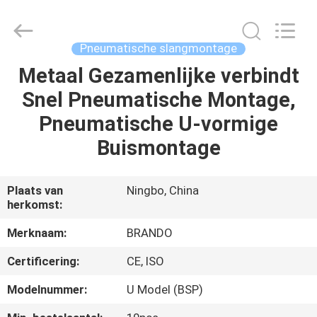
Brando
Hardware
Co.,
Ltd.
All
Pneumatische slangmontage
Rights
Reserved.
Metaal Gezamenlijke verbindt
HUIS
Snel Pneumatische Montage,
PRODUCTEN
Pneumatische U-vormige
Buismontage
OVER
ONS
Plaats van
Ningbo, China
herkomst:
FABRIEKSTOCHT
Merknaam:
BRANDO
Certificering:
CE, ISO
KWALITEITSCONTROLE
Modelnummer:
U Model (BSP)