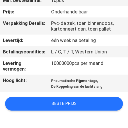
Min. bestelaantal:
10pcs
NEEM
CONTACT
Prijs:
Onderhandelbaar
MET
Verpakking Details:
Pvc-de zak, toen binnendoos,
kartonneert dan, toen pallet
ONS
OP
Levertijd:
één week na betaling
Betalingscondities:
L / C, T / T, Western Union
VRAAG
Levering
10000000pcs per maand
EEN
vermogen:
OFFERTE
Hoog licht:
,
Pneumatische Pijpmontage
De Koppeling van de luchtslang
COMPANY
BESTE PRIJS
NEWS
SITEMAP