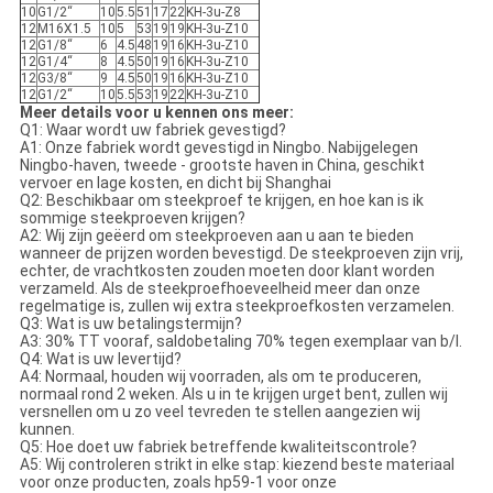
10
G1/2“
10
5.5
51
17
22
KH-3u-Z8
12
M16X1.5
10
5
53
19
19
KH-3u-Z10
12
G1/8“
6
4.5
48
19
16
KH-3u-Z10
12
G1/4“
8
4.5
50
19
16
KH-3u-Z10
12
G3/8“
9
4.5
50
19
16
KH-3u-Z10
12
G1/2“
10
5.5
53
19
22
KH-3u-Z10
Meer details voor u kennen ons meer:
Q1: Waar wordt uw fabriek gevestigd?
A1: Onze fabriek wordt gevestigd in Ningbo. Nabijgelegen
Ningbo-haven, tweede - grootste haven in China, geschikt
vervoer en lage kosten, en dicht bij Shanghai
Q2: Beschikbaar om steekproef te krijgen, en hoe kan is ik
sommige steekproeven krijgen?
A2: Wij zijn geëerd om steekproeven aan u aan te bieden
wanneer de prijzen worden bevestigd. De steekproeven zijn vrij,
echter, de vrachtkosten zouden moeten door klant worden
verzameld. Als de steekproefhoeveelheid meer dan onze
regelmatige is, zullen wij extra steekproefkosten verzamelen.
Q3: Wat is uw betalingstermijn?
A3: 30% TT vooraf, saldobetaling 70% tegen exemplaar van b/l.
Q4: Wat is uw levertijd?
A4: Normaal, houden wij voorraden, als om te produceren,
normaal rond 2 weken. Als u in te krijgen urget bent, zullen wij
versnellen om u zo veel tevreden te stellen aangezien wij
kunnen.
Q5: Hoe doet uw fabriek betreffende kwaliteitscontrole?
A5: Wij controleren strikt in elke stap: kiezend beste materiaal
voor onze producten, zoals hp59-1 voor onze