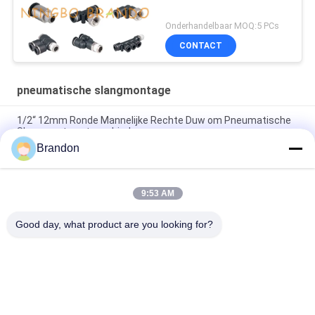
Onderhandelbaar MOQ:5 PCs
CONTACT
pneumatische slangmontage
1/2“ 12mm Ronde Mannelijke Rechte Duw om Pneumatische
Slangmontage te verbinden
Brandon
1/2“ 12mm PC12 Mannelijke Rechte Duw om Plastic
Pneumatische Slangmontage te verbinden
9:53 AM
SK-30 SEISHIN Type Pneumatische luchtknoop voor hopper
silo SK30
Good day, what product are you looking for?
populaire categorieën
Alle
Pneumatische 
Pneumatische 
Cilinderklep
Impulsklep