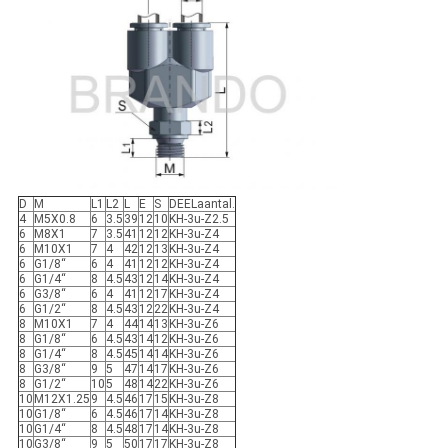
D
M
L1
L2
L
E
S
DEELaantal.
4
M5X0.8
6
3.5
39
12
10
KH-3u-Z2.5
6
M8X1
7
3.5
41
12
12
KH-3u-Z4
6
M10X1
7
4
42
12
13
KH-3u-Z4
6
G1/8“
6
4
41
12
12
KH-3u-Z4
6
G1/4“
8
4.5
43
12
14
KH-3u-Z4
6
G3/8“
6
4
41
12
17
KH-3u-Z4
6
G1/2“
8
4.5
43
12
22
KH-3u-Z4
8
M10X1
7
4
44
14
13
KH-3u-Z6
8
G1/8“
6
4.5
43
14
12
KH-3u-Z6
8
G1/4“
8
4.5
45
14
14
KH-3u-Z6
8
G3/8“
9
5
47
14
17
KH-3u-Z6
8
G1/2“
10
5
48
14
22
KH-3u-Z6
10
M12X1.25
9
4.5
46
17
15
KH-3u-Z8
10
G1/8“
6
4.5
46
17
14
KH-3u-Z8
10
G1/4“
8
4.5
48
17
14
KH-3u-Z8
10
G3/8“
9
5
50
17
17
KH-3u-Z8