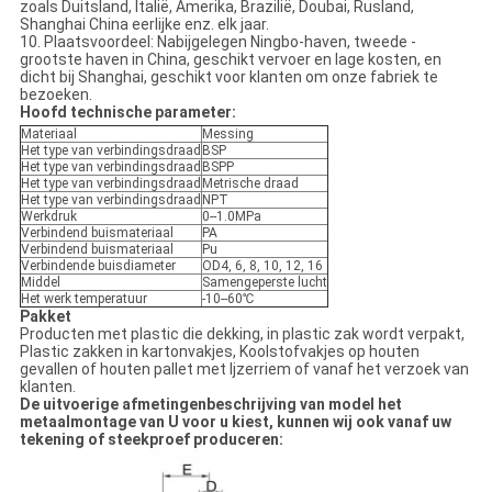
zoals Duitsland, Italië, Amerika, Brazilië, Doubai, Rusland,
Shanghai China eerlijke enz. elk jaar.
10. Plaatsvoordeel: Nabijgelegen Ningbo-haven, tweede -
grootste haven in China, geschikt vervoer en lage kosten, en
dicht bij Shanghai, geschikt voor klanten om onze fabriek te
bezoeken.
Hoofd technische parameter:
Materiaal
Messing
Het type van verbindingsdraad
BSP
Het type van verbindingsdraad
BSPP
Het type van verbindingsdraad
Metrische draad
Het type van verbindingsdraad
NPT
Werkdruk
0--1.0MPa
Verbindend buismateriaal
PA
Verbindend buismateriaal
Pu
Verbindende buisdiameter
OD4, 6, 8, 10, 12, 16
Middel
Samengeperste lucht
Het werk temperatuur
-10--60℃
Pakket
Producten met plastic die dekking, in plastic zak wordt verpakt,
Plastic zakken in kartonvakjes, Koolstofvakjes op houten
gevallen of houten pallet met Ijzerriem of vanaf het verzoek van
klanten.
De uitvoerige afmetingenbeschrijving van model het
metaalmontage van U voor u kiest, kunnen wij ook vanaf uw
tekening of steekproef produceren: