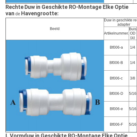
Rechte
Duw in Geschikte RO-Montage Elke Optie
van
Havengrootte:
de
Duw in geschikte re
adapter
Beeld
Buis
Artikelnummer.
OD
(a)
Bf006-a
1/4
Bf006-B
1/4
Bf006-c
3/8
Bf006-D
5/16
Bf006-e
5/16
Bf006-F
5/16
L Vormduw in Geschikte RO-Montage Elke Optie