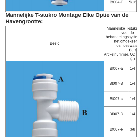
Bf004-F
5/16
Mannelijke T-stukro Montage Elke Optie van de
Havengrootte:
Mannelijke T-stuk
voor de
behandelingssyst
het omgekee
Beeld
osmosewate
Buis
Artikelnummer.
OD
(a)
Bf007-a
1/4
Bf007-B
1/4
Bf007-c
1/4
Bf007-D
1/4
Bf007-e
3/8