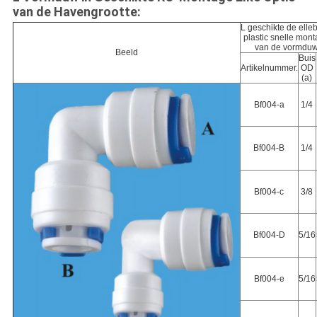
van de Havengrootte:
L geschikte de elle
plastic snelle mon
van de vormdu
Beeld
Buis
Artikelnummer.
OD
(a)
Bf004-a
1/4
Bf004-B
1/4
Bf004-c
3/8
Bf004-D
5/16
Bf004-e
5/16