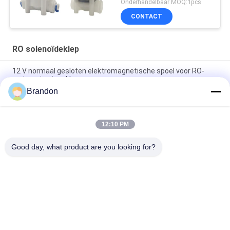
Onderhandelbaar MOQ:1pcs
CONTACT
RO solenoïdeklep
12 V normaal gesloten elektromagnetische spoel voor RO-
waterzuiveringskleppen
Brandon
Het Type van EVI 3P/16 AMISCO Hydraulische Solenoïderol
220VAC 110VAC 24VDC 12VDC 26W
12:10 PM
Zuivere Water Omgekeerde Osmose 6.35mm Klep van de Stop
de Plastic RO Solenoïde
Good day, what product are you looking for?
populaire categorieën
Alle
Pneumatische 
Pneumatische 
Cilinderklep
Impulsklep
Pneumatische 
De Rol Van De 