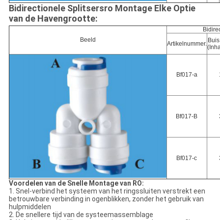
Bidirectionele Splitsersro Montage Elke Optie
van de Havengrootte:
Bidire
Beeld
Buis
Artikelnummer.
(Inh
Bf017-a
Bf017-B
Bf017-c
Voordelen van de Snelle Montage van RO:
1. Snel-verbind het systeem van het ringssluiten verstrekt een
betrouwbare verbinding in ogenblikken, zonder het gebruik van
hulpmiddelen
2. De snellere tijd van de systeemassemblage