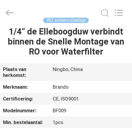
Brando
Hardware
Co.,
Ltd.
All
RO solenoïdeklep
Rights
Reserved.
1/4“ de Elleboogduw verbindt
HUIS
binnen de Snelle Montage van
PRODUCTEN
RO voor Waterfilter
OVER
Plaats van
Ningbo, China
herkomst:
ONS
Merknaam:
Brando
FABRIEKSTOCHT
Certificering:
CE, ISO9001
Modelnummer:
BF009
KWALITEITSCONTROLE
Min. bestelaantal:
1pcs