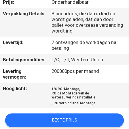
NEEM
Prijs:
Onderhandelbaar
CONTACT
Verpakking Details:
Binnendoos, die dan in karton
wordt geladen, dat dan door
MET
pallet voor overzeese verzending
ONS
wordt ing
OP
Levertijd:
7 ontvangen de werkdagen na
betaling
VRAAG
Betalingscondities:
L/C, T/T, Western Union
EEN
Levering
200000pcs per maand
vermogen:
OFFERTE
Hoog licht:
,
1/4 RO-Montage
RO de Montage van de
COMPANY
waterzuiveringsinstallatie
,
RO verbind snel Montage
NEWS
BESTE PRIJS
SITEMAP