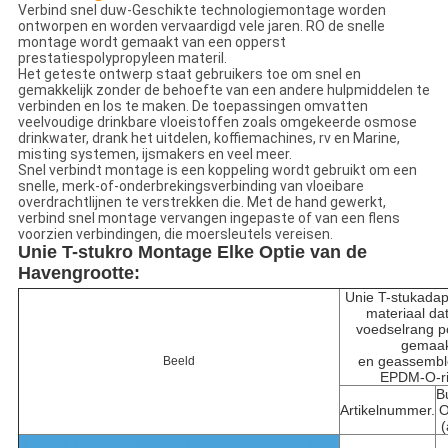
Verbind snel duw-Geschikte technologiemontage worden
ontworpen en worden vervaardigd vele jaren. RO de snelle
montage wordt gemaakt van een opperst
prestatiespolypropyleen materil.
Het geteste ontwerp staat gebruikers toe om snel en
gemakkelijk zonder de behoefte van een andere hulpmiddelen te
verbinden en los te maken. De toepassingen omvatten
veelvoudige drinkbare vloeistoffen zoals omgekeerde osmose
drinkwater, drank het uitdelen, koffiemachines, rv en Marine,
misting systemen, ijsmakers en veel meer.
Snel verbindt montage is een koppeling wordt gebruikt om een
snelle, merk-of-onderbrekingsverbinding van vloeibare
overdrachtlijnen te verstrekken die. Met de hand gewerkt,
verbind snel montage vervangen ingepaste of van een flens
voorzien verbindingen, die moersleutels vereisen.
Unie T-stukro Montage Elke Optie van de
Havengrootte:
Unie T-stukadap
materiaal da
voedselrang 
gemaak
en geassembl
Beeld
EPDM-O-r
B
Artikelnummer.
(