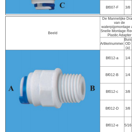
Bf007-F
3/8
De Mannelijke Dr
van de
waterpijpmontage
Snelle Montage Re
Beeld
Plastic Adapter
Buis
Artikelnummer.
OD
(a)
Bf012-a
1/4
Bf012-B
1/4
Bf012-c
3/8
Bf012-D
3/8
Bf012-e
5/16