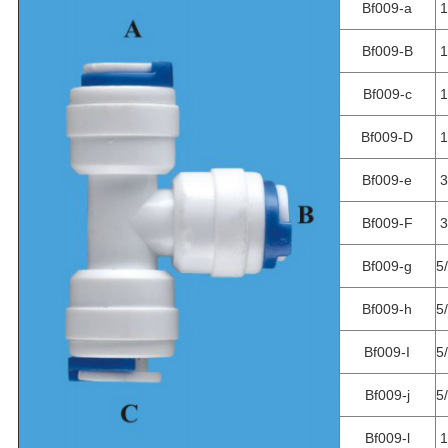
Bf009-a
1
Bf009-B
1
Bf009-c
1
Bf009-D
1
Bf009-e
3
Bf009-F
3
Bf009-g
5
Bf009-h
5
Bf009-I
5
Bf009-j
5
Bf009-l
1