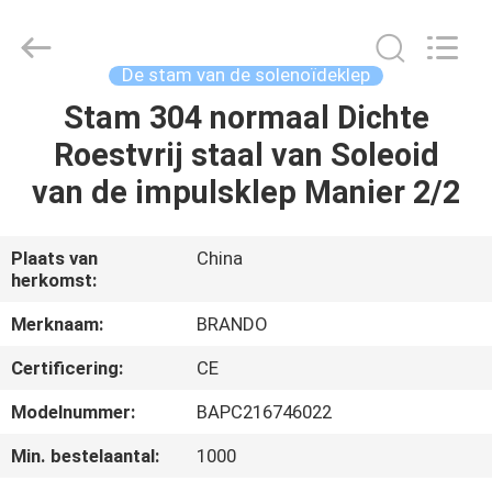
Brando
Hardware
Co.,
Ltd.
All
De stam van de solenoïdeklep
Rights
Reserved.
Stam 304 normaal Dichte
HUIS
Roestvrij staal van Soleoid
PRODUCTEN
van de impulsklep Manier 2/2
OVER
Plaats van
China
herkomst:
ONS
Merknaam:
BRANDO
FABRIEKSTOCHT
Certificering:
CE
Modelnummer:
BAPC216746022
KWALITEITSCONTROLE
Min. bestelaantal:
1000