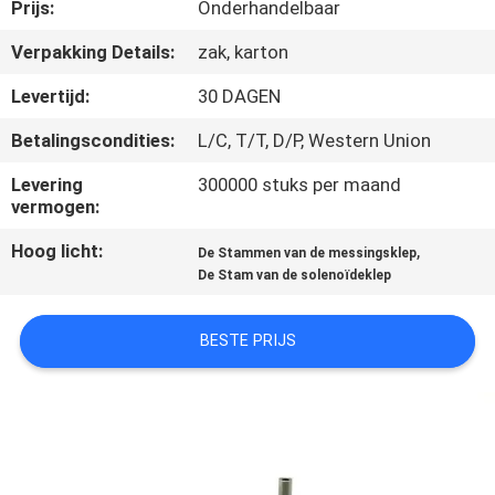
NEEM
Prijs:
Onderhandelbaar
CONTACT
Verpakking Details:
zak, karton
MET
Levertijd:
30 DAGEN
ONS
Betalingscondities:
L/C, T/T, D/P, Western Union
OP
Levering
300000 stuks per maand
vermogen:
VRAAG
Hoog licht:
,
De Stammen van de messingsklep
EEN
De Stam van de solenoïdeklep
OFFERTE
BESTE PRIJS
COMPANY
NEWS
SITEMAP