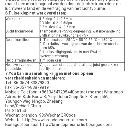
maakt een impulssignaal worden door de luchtstroom door de
luchtweerstand en de vertraging van het luchtvolume.
6.Pulse klep het werk vereisten:
Werkdruk
1.Z-klep: 0.4~0.6Mpa
2.Y-klep: 0.2~0.6Mpa
3.ZM klep: 0.4~0.6Mpa.
Lucht bronmiddel
1.temperature <55>2.degreasing, waterbehandeling,
3.filtration nauwkeurigheid <5>
Gebruiksmilieu
1. Temperatuur: -25 °C ~ 55 °C 55 °C ~ 180 °C.
2. De relatieve vochtigheid van de lucht overschrijdt
geen 85%.
3. Het beveiligingsniveau is met IP64 in
overeenstemming.
Het diafragmaleven
1 miljoen keer
Het leven van de
Vijf jaar van standaardinstallatie, juist gebruik, en
impulsklep
redelijk onderhoud
7.You kan in aanraking krijgen met ons op een
verscheidenheid van manieren:
Tel.: 86-0574-83879820
Fax: 86-0574-83879819
Mobiele Telefoon: +8613454729544Contact me met Whatsapp
Adres: 608, de Bouw B, Yinyi Duhui Guoji, No.8, Steeg 559,
Youngor-Weg, Ningbo, Zhejiang
Land/Gebied: China
Pit: 315153
Wechat: brandon1986WechatQRCode
Website: http://www.brandopneumatic.com
Bossgootoonzaal: http://brandopneumatic.bossgoo.com