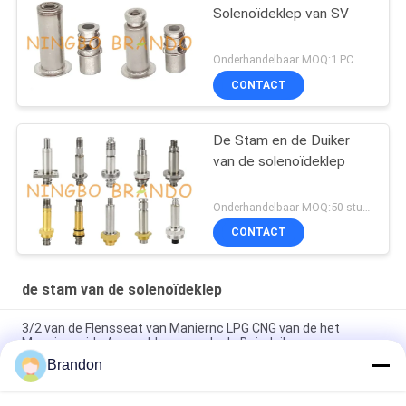
Solenoïdeklep van SV
Onderhandelbaar MOQ:1 PC
CONTACT
De Stam en de Duiker
van de solenoïdeklep
Onderhandelbaar MOQ:50 stuks
CONTACT
de stam van de solenoïdeklep
3/2 van de Flensseat van Maniernc LPG CNG van de het
Messingsgids Assemblage van de de Buisduiker
Brandon
CNOMO-Grootte 30 3/2 van het de Duikersijzer van het
Maniermessing van de de Kernsolenoïde Klepstam