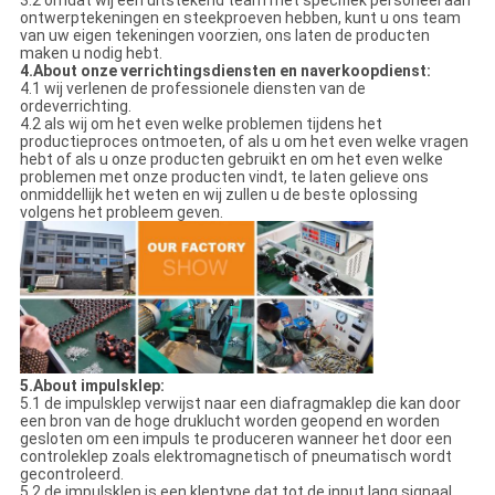
3.2 omdat wij een uitstekend team met specifiek personeel aan
ontwerptekeningen en steekproeven hebben, kunt u ons team
van uw eigen tekeningen voorzien, ons laten de producten
maken u nodig hebt.
4.About onze verrichtingsdiensten en naverkoopdienst:
4.1 wij verlenen de professionele diensten van de
ordeverrichting.
4.2 als wij om het even welke problemen tijdens het
productieproces ontmoeten, of als u om het even welke vragen
hebt of als u onze producten gebruikt en om het even welke
problemen met onze producten vindt, te laten gelieve ons
onmiddellijk het weten en wij zullen u de beste oplossing
volgens het probleem geven.
5.About impulsklep:
5.1 de impulsklep verwijst naar een diafragmaklep die kan door
een bron van de hoge druklucht worden geopend en worden
gesloten om een impuls te produceren wanneer het door een
controleklep zoals elektromagnetisch of pneumatisch wordt
gecontroleerd.
5.2 de impulsklep is een kleptype dat tot de input lang signaal