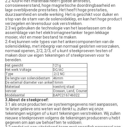
2.2 430FR-het materiaal heeft goede antiroest,
corrosieweerstand, hoge magnetische doordringbaarheid en
lage overblijvende prestaties. Het heeft hoge prestaties,
duurzaamheid en snelle werking. Het is geschikt voor duiker en
stop van de stam van de solenoïdeklep, en kan het hoge product
verzegelen en levensduur ook verstrekken.
2.3 wij gebruiken de technologie van het laserlassen om de
assemblage van het elektromagneetanker tegen lekkage
mooier, vlot en meer bestand te maken.
2.4 wij kunnen vele types van het ankercomponenten van de
solenoïdeklep, met inbegrip van normaal gesloten veroorzaken,
normaal openen, 2/2, 2/3, of u kunt steekproeven testen of
maken door uw eigen tekeningen of steekproeven voor te
bereiden.
Het gewicht
121g
Het werk Voltage
DC/AC
Type
.2/2 NC
De lengte van solenoïdestam
46mm
De extemal diameter van anker
16mm
Materiaal
roestvrij staal
vervoer
Oceaan, Land, Couner
Modelaantal
BAPC216746022
3.About de steekproef:
3.1 als onze producten uw systeemgegevens niet aanpassen,
te laten gelieve ons weten wat denkt u, zullen wij onze
tekeningen wijzigen of u kunt tekeningen verstrekken. Wij zullen
nieuwe steekproeven volgens de tekeningen produceren u hebt
gegeven om aan uw behoeften te voldoen.